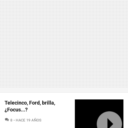
Telecinco, Ford, brilla,
¿Focus...?
COMENTARIOS
8
HACE 19 AÑOS