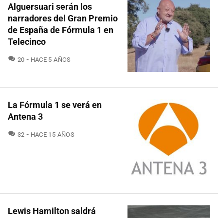
Alguersuari serán los
narradores del Gran Premio
de España de Fórmula 1 en
Telecinco
COMENTARIOS
20
HACE 5 AÑOS
La Fórmula 1 se verá en
Antena 3
COMENTARIOS
32
HACE 15 AÑOS
Lewis Hamilton saldrá