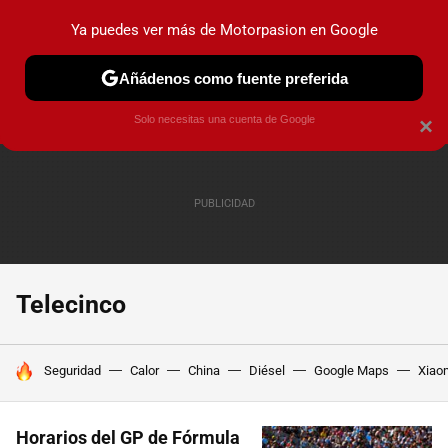
Ya puedes ver más de Motorpasion en Google
PRUEBAS
COCHES ELÉCTRICOS
OBSERVATORIO
F1
Añádenos como fuente preferida
Solo necesitas una cuenta de Google
×
Telecinco
HOY SE HABLA DE
Seguridad
Calor
China
Diésel
Google Maps
Xiao
Horarios del GP de Fórmula