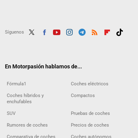
Síguenos
Twit
Fac
Yout
Inst
Tele
RSS
Flip
Tikt
ter
ebo
ube
agra
gra
boar
ok
ok
m
m
d
En Motorpasión hablamos de...
Fórmula1
Coches eléctricos
Coches híbridos y
Compactos
enchufables
SUV
Pruebas de coches
Rumores de coches
Precios de coches
Comparativa de coches
Coches autónomos