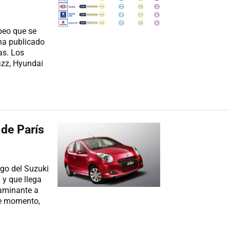
peo que se
ha publicado
as. Los
azz, Hyundai
 de París
rgo del Suzuki
 y que llega
aminante a
De momento,