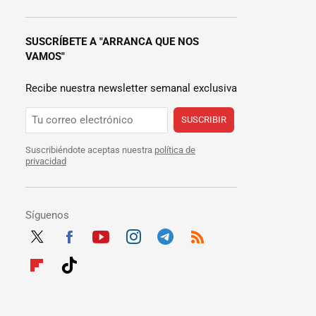
SUSCRÍBETE A "ARRANCA QUE NOS
VAMOS"
Recibe nuestra newsletter semanal exclusiva
SUSCRIBIR
Suscribiéndote aceptas nuestra
política de
privacidad
Síguenos
Twit
Fac
Yout
Inst
Tele
RSS
ter
ebo
ube
agra
gra
Flip
Tikt
ok
m
m
boar
ok