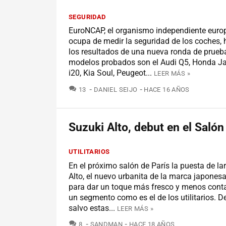
SEGURIDAD
EuroNCAP, el organismo independiente euro
ocupa de medir la seguridad de los coches, 
los resultados de una nueva ronda de prueb
modelos probados son el Audi Q5, Honda J
i20, Kia Soul, Peugeot...
LEER MÁS »
COMENTARIOS
13
DANIEL SEIJO
HACE 16 AÑOS
Suzuki Alto, debut en el Salón
UTILITARIOS
En el próximo salón de París la puesta de la
Alto, el nuevo urbanita de la marca japonesa
para dar un toque más fresco y menos cont
un segmento como es el de los utilitarios. 
salvo estas...
LEER MÁS »
COMENTARIOS
8
SANDMAN
HACE 18 AÑOS