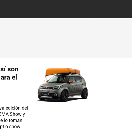
Así son
ara el
va edición del
 SEMA Show y
se lo toman
ept o show