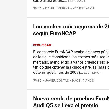
car. Suzuki es una...
LEER MÁS »
COMENTARIOS
10
DANIEL MURIAS
HACE 11 AÑOS
Los coches más seguros de 2
según EuroNCAP
SEGURIDAD
El consorcio EuroNCAP acaba de hacer públi
de los que consideran los coches más segur
mercado, atendiendo a varios criterios. No s
tenido que obtener las cinco estrellas (más d
obtener que antes de 2009)...
LEER MÁS »
COMENTARIOS
80
JAVIER COSTAS
HACE 17 AÑOS
Nueva ronda de pruebas EuroN
Audi Q5 se lleva el premio