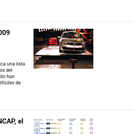
009
ca una lista
os del
ólo han
ifíciles de
CAP, el