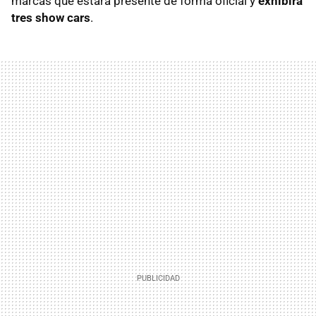
marcas que estará presente de forma oficial y
exhibirá
tres show cars
.