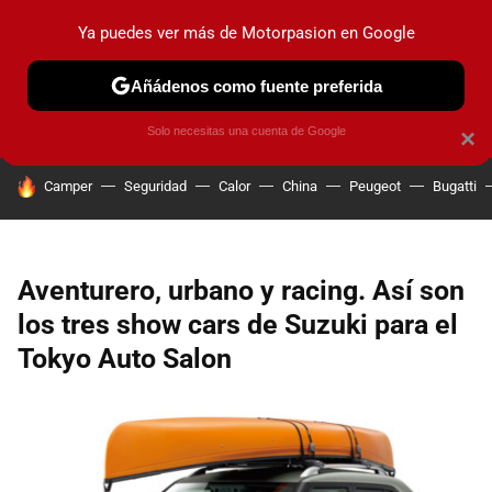
Ya puedes ver más de Motorpasion en Google
PRUEBAS
COCHES ELÉCTRICOS
OBSERVATORIO
F1
Añádenos como fuente preferida
Solo necesitas una cuenta de Google
×
HOY SE HABLA DE
Camper
Seguridad
Calor
China
Peugeot
Bugatti
Aventurero, urbano y racing. Así son
los tres show cars de Suzuki para el
Tokyo Auto Salon