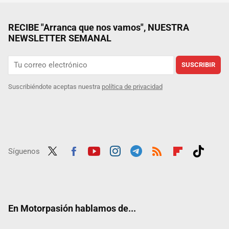
RECIBE "Arranca que nos vamos", NUESTRA
NEWSLETTER SEMANAL
SUSCRIBIR
Suscribiéndote aceptas nuestra
política de privacidad
Síguenos
Twit
Fac
Yout
Inst
Tele
RSS
Flip
Tikt
ter
ebo
ube
agra
gra
boar
ok
ok
m
m
d
En Motorpasión hablamos de...