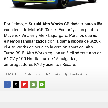
Por último, el
Suzuki Alto Works GP
rinde tributo a lña
escuderia de MotoGP "Suzuki Ecstar" y a los pilotos
Maverick Viñales y Aleix Espargaró. Para los que no
estemos familiarizados con la gama nipona de Suzuki,
el Alto Works de serie es la versión sport del Alto
Turbo RS. El Alto Works equipa un 3 cilindros turbo de
64 CV y 100 Nm, llantas de 15 pulgadas,
amortiguadores KYB y asientos Recaro.
TEMAS
Prototipos
Suzuki
Suzuki Alto
FACEBOOK
TWITTER
FLIPBOARD
E-
WHATSAPP
MAIL