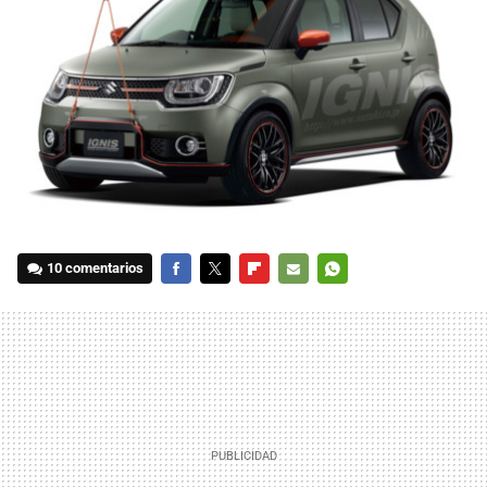
10 comentarios
FACEBOOK
TWITTER
FLIPBOARD
E-
WHATSAPP
MAIL