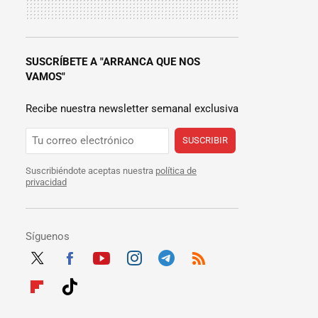
SUSCRÍBETE A "ARRANCA QUE NOS
VAMOS"
Recibe nuestra newsletter semanal exclusiva
SUSCRIBIR
Suscribiéndote aceptas nuestra
política de
privacidad
Síguenos
Twit
Fac
Yout
Inst
Tele
RSS
ter
ebo
ube
agra
gra
Flip
Tikt