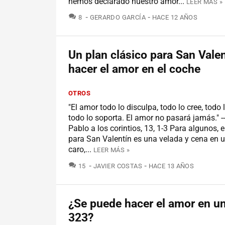
hemos declarado nuestro amor...
LEER MÁS »
COMENTARIOS
8
GERARDO GARCÍA
HACE 12 AÑOS
Un plan clásico para San Valen
hacer el amor en el coche
OTROS
"El amor todo lo disculpa, todo lo cree, todo 
todo lo soporta. El amor no pasará jamás." -
Pablo a los corintios, 13, 1-3 Para algunos, e
para San Valentín es una velada y cena en u
caro,...
LEER MÁS »
COMENTARIOS
15
JAVIER COSTAS
HACE 13 AÑOS
¿Se puede hacer el amor en u
323?