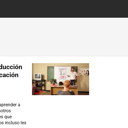
nducción
cación
 aprender a
sotros
es que
s incluso les