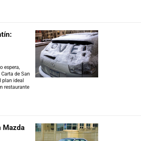
tín:
lo espera,
- Carta de San
l plan ideal
n restaurante
n Mazda