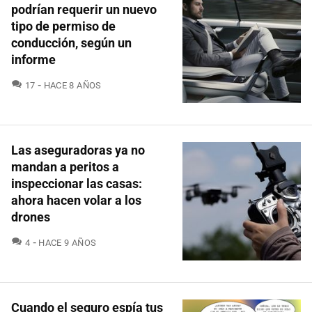
podrían requerir un nuevo
tipo de permiso de
conducción, según un
informe
COMENTARIOS
17
HACE 8 AÑOS
Las aseguradoras ya no
mandan a peritos a
inspeccionar las casas:
ahora hacen volar a los
drones
COMENTARIOS
4
HACE 9 AÑOS
Cuando el seguro espía tus