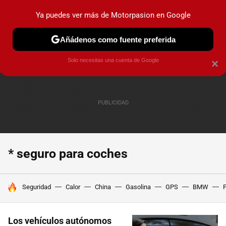
Ya puedes ver más de Motorpasion en Google
PRUEBAS
COCHES ELÉCTRICOS
OBSERVATORIO
F1
Añádenos como fuente preferida
Solo necesitas una cuenta de Google
×
* seguro para coches
HOY SE HABLA DE
Seguridad
Calor
China
Gasolina
GPS
BMW
F
Los vehículos autónomos