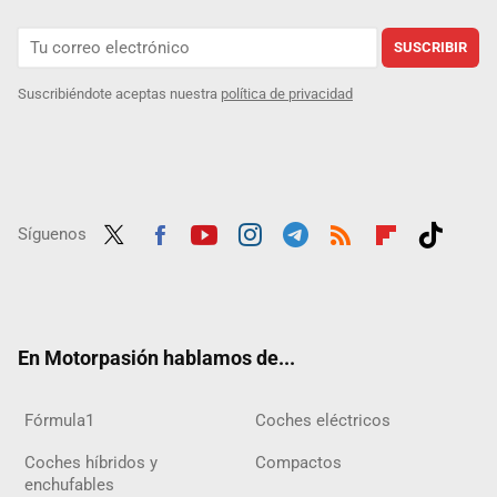
SUSCRIBIR
Suscribiéndote aceptas nuestra
política de privacidad
Síguenos
Twit
Fac
Yout
Inst
Tele
RSS
Flip
Tikt
ter
ebo
ube
agra
gra
boar
ok
ok
m
m
d
En Motorpasión hablamos de...
Fórmula1
Coches eléctricos
Coches híbridos y
Compactos
enchufables