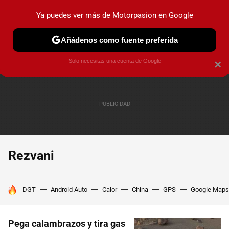
Ya puedes ver más de Motorpasion en Google
PRUEBAS
COCHES ELÉCTRICOS
OBSERVATORIO
F1
Añádenos como fuente preferida
Solo necesitas una cuenta de Google
×
Rezvani
HOY SE HABLA DE
DGT
Android Auto
Calor
China
GPS
Google Maps
Pega calambrazos y tira gas