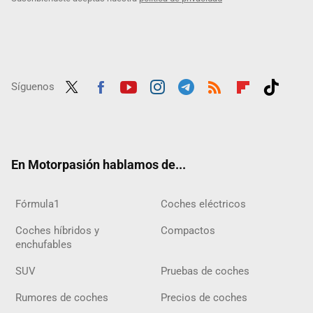
Síguenos
Twit
Fac
Yout
Inst
Tele
RSS
Flip
Tikt
ter
ebo
ube
agra
gra
boar
ok
ok
m
m
d
En Motorpasión hablamos de...
Fórmula1
Coches eléctricos
Coches híbridos y
Compactos
enchufables
SUV
Pruebas de coches
Rumores de coches
Precios de coches