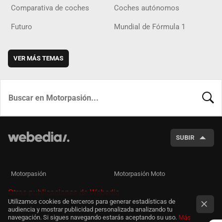
Comparativa de coches
Coches autónomos
Futuro
Mundial de Fórmula 1
VER MÁS TEMAS
BUSCA
SUBIR
Motorpasión
Motorpasión Moto
Otras publicaciones de Webedia
Utilizamos cookies de terceros para generar estadísticas de
audiencia y mostrar publicidad personalizada analizando tu
navegación. Si sigues navegando estarás aceptando su uso.
Más