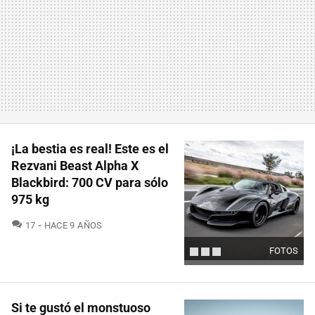
¡La bestia es real! Este es el
Rezvani Beast Alpha X
Blackbird: 700 CV para sólo
975 kg
COMENTARIOS
17
HACE 9 AÑOS
FOTOS
Si te gustó el monstuoso