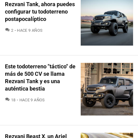
Rezvani Tank, ahora puedes
configurar tu todoterreno
postapocalíptico
COMENTARIOS
2
HACE 9 AÑOS
Este todoterreno "táctico" de
más de 500 CV se llama
Rezvani Tank y es una
auténtica bestia
COMENTARIOS
18
HACE 9 AÑOS
Rezvani Beast X, un Ariel