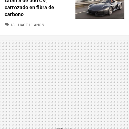
Atom 3 de 506 CV,
carrozado en fibra de
carbono
COMENTARIOS
18
HACE 11 AÑOS