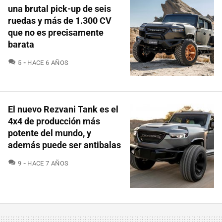
una brutal pick-up de seis
ruedas y más de 1.300 CV
que no es precisamente
barata
COMENTARIOS
5
HACE 6 AÑOS
El nuevo Rezvani Tank es el
4x4 de producción más
potente del mundo, y
además puede ser antibalas
COMENTARIOS
9
HACE 7 AÑOS