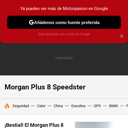
Ya puedes ver más de Motorpasion en Google
PRUEBAS
COCHES ELÉCTRICOS
OBSERVATORIO
F1
Añádenos como fuente preferida
Solo necesitas una cuenta de Google
×
Morgan Plus 8 Speedster
HOY SE HABLA DE
Seguridad
Calor
China
Gasolina
GPS
BMW
F
¡Bestial! El Morgan Plus 8