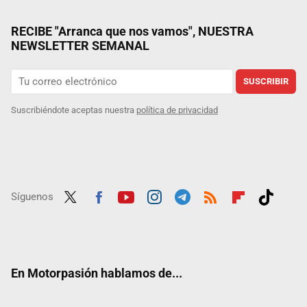
RECIBE "Arranca que nos vamos", NUESTRA
NEWSLETTER SEMANAL
SUSCRIBIR
Suscribiéndote aceptas nuestra
política de privacidad
Síguenos
Twit
Fac
Yout
Inst
Tele
RSS
Flip
Tikt
ter
ebo
ube
agra
gra
boar
ok
ok
m
m
d
En Motorpasión hablamos de...