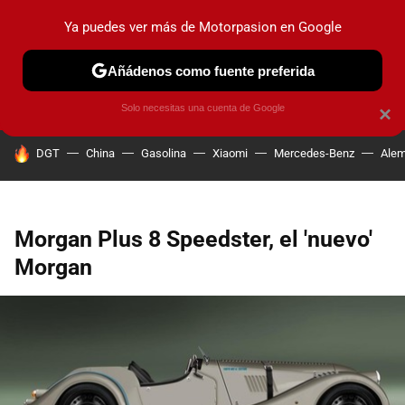
Ya puedes ver más de Motorpasion en Google
PRUEBAS
COCHES ELÉCTRICOS
OBSERVATORIO
F1
Añádenos como fuente preferida
Solo necesitas una cuenta de Google
×
HOY SE HABLA DE
DGT
China
Gasolina
Xiaomi
Mercedes-Benz
Alem
Morgan Plus 8 Speedster, el 'nuevo'
Morgan