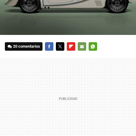
20 comentarios
FACEBOOK
TWITTER
FLIPBOARD
E-
WHATSAPP
MAIL