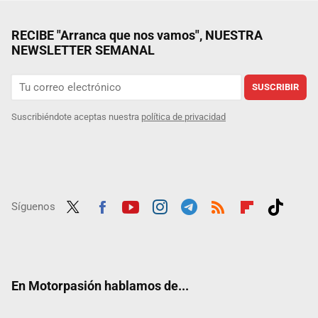
RECIBE "Arranca que nos vamos", NUESTRA
NEWSLETTER SEMANAL
SUSCRIBIR
Suscribiéndote aceptas nuestra
política de privacidad
Síguenos
Twit
Fac
Yout
Inst
Tele
RSS
Flip
Tikt
ter
ebo
ube
agra
gra
boar
ok
ok
m
m
d
En Motorpasión hablamos de...