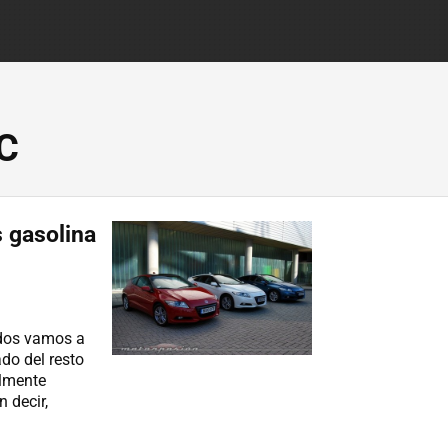
C
 gasolina
idos vamos a
do del resto
almente
 decir,