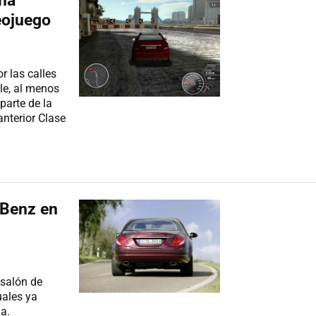
na
eojuego
r las calles
le, al menos
arte de la
nterior Clase
-Benz en
 salón de
uales ya
a.