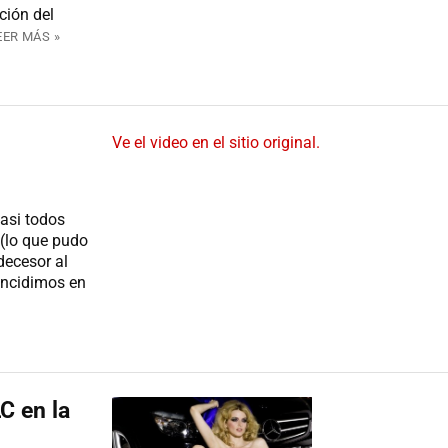
ción del
EER MÁS »
Ve el video en el sitio original.
asi todos
 (lo que pudo
decesor al
oincidimos en
C en la