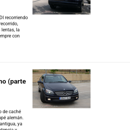
DI recorriendo
recorrido,
lentas, la
iempre con
o (parte
co de caché
oupé alemán.
antigua, ya
otencia y