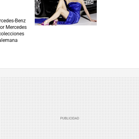
ercedes-Benz
por Mercedes
colecciones
 alemana