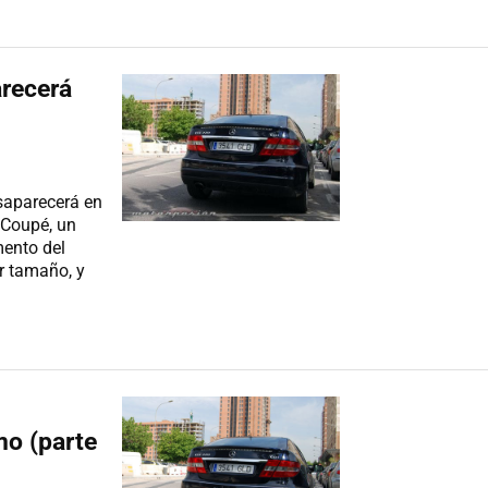
recerá
saparecerá en
 Coupé, un
mento del
r tamaño, y
o (parte