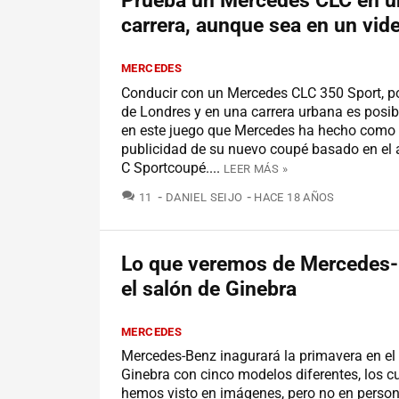
Prueba un Mercedes CLC en u
carrera, aunque sea en un vid
MERCEDES
Conducir con un Mercedes CLC 350 Sport, po
de Londres y en una carrera urbana es posib
en este juego que Mercedes ha hecho como p
publicidad de su nuevo coupé basado en el a
C Sportcoupé....
LEER MÁS »
COMENTARIOS
11
DANIEL SEIJO
HACE 18 AÑOS
Lo que veremos de Mercedes
el salón de Ginebra
MERCEDES
Mercedes-Benz inagurará la primavera en el
Ginebra con cinco modelos diferentes, los c
hemos visto en imágenes, pero no en person