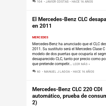
COMENTARIOS
104
JAVIER COSTAS
HACE 16 AÑOS
El Mercedes-Benz CLC desapa
en 2011
MERCEDES
Mercedes-Benz ha anunciado que el CLC de
2011. Su sustituto será el Mercedes Clase C
modelo de dos puertas que ocuparía el seg
desaparecido CLC, tanto por precio como po
que pretende competir...
LEER MÁS »
COMENTARIOS
60
MANUEL J LAGOA
HACE 16 AÑOS
Mercedes-Benz CLC 220 CDI
automático, prueba de consum
2)