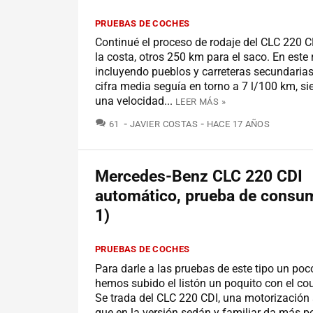
PRUEBAS DE COCHES
Continué el proceso de rodaje del CLC 220 C
la costa, otros 250 km para el saco. En este 
incluyendo pueblos y carreteras secundarias 
cifra media seguía en torno a 7 l/100 km, s
una velocidad...
LEER MÁS »
COMENTARIOS
61
JAVIER COSTAS
HACE 17 AÑOS
Mercedes-Benz CLC 220 CDI
automático, prueba de consum
1)
PRUEBAS DE COCHES
Para darle a las pruebas de este tipo un po
hemos subido el listón un poquito con el c
Se trada del CLC 220 CDI, una motorización 
que en la versión sedán y familiar da más p