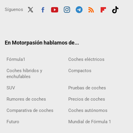
Síguenos
Twit
Fac
Yout
Inst
Tele
RSS
Flip
Tikt
ter
ebo
ube
agra
gra
boar
ok
ok
m
m
d
En Motorpasión hablamos de...
Fórmula1
Coches eléctricos
Coches híbridos y
Compactos
enchufables
SUV
Pruebas de coches
Rumores de coches
Precios de coches
Comparativa de coches
Coches autónomos
Futuro
Mundial de Fórmula 1