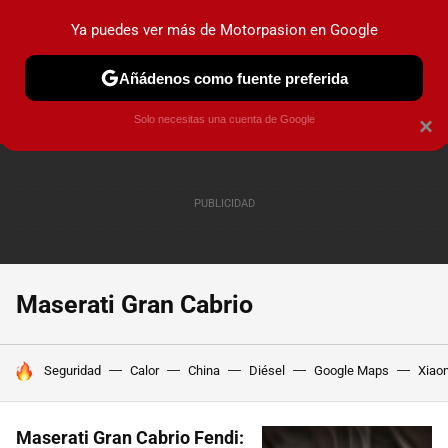
Ya puedes ver más de Motorpasion en Google
PRUEBAS
COCHES ELÉCTRICOS
OBSERVATORIO
F1
Añádenos como fuente preferida
Solo necesitas una cuenta de Google
×
Maserati Gran Cabrio
HOY SE HABLA DE
Seguridad
Calor
China
Diésel
Google Maps
Xiao
Maserati Gran Cabrio Fendi: