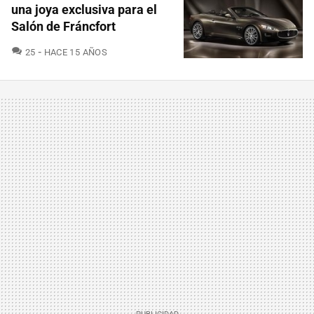
una joya exclusiva para el
Salón de Fráncfort
COMENTARIOS
25
HACE 15 AÑOS