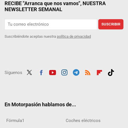
RECIBE "Arranca que nos vamos", NUESTRA
NEWSLETTER SEMANAL
SUSCRIBIR
Suscribiéndote aceptas nuestra
política de privacidad
Síguenos
Twit
Fac
Yout
Inst
Tele
RSS
Flip
Tikt
ter
ebo
ube
agra
gra
boar
ok
ok
m
m
d
En Motorpasión hablamos de...
Fórmula1
Coches eléctricos