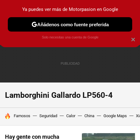
Ya puedes ver más de Motorpasion en Google
PRUEBAS
COCHES ELÉCTRICOS
OBSERVATORIO
F1
Añádenos como fuente preferida
Solo necesitas una cuenta de Google
×
Lamborghini Gallardo LP560-4
HOY SE HABLA DE
Famosos
Seguridad
Calor
China
Google Maps
Xi
Hay gente con mucha