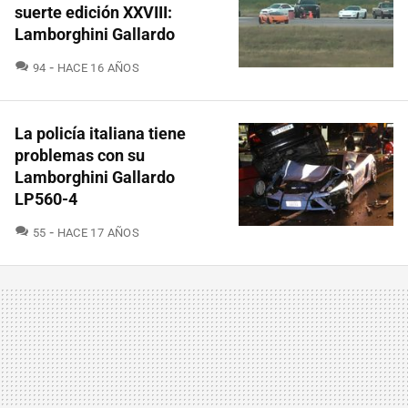
suerte edición XXVIII:
Lamborghini Gallardo
COMENTARIOS
94
HACE 16 AÑOS
La policía italiana tiene
problemas con su
Lamborghini Gallardo
LP560-4
COMENTARIOS
55
HACE 17 AÑOS