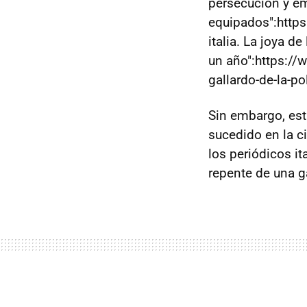
persecución y e
equipados":https
italia. La joya d
un año":https:/
gallardo-de-la-pol
Sin embargo, est
sucedido en la c
los periódicos i
repente de una g