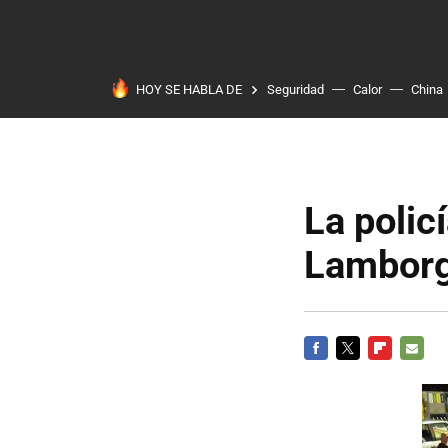
HOY SE HABLA DE
Seguridad
Calor
China
La polic
Lamborg
FACEBOOK
TWITTER
FLIPBOARD
E-
MAIL