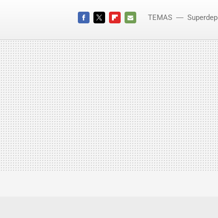
TEMAS
Superdep
Italia
FACEBOOK
TWITTER
FLIPBOARD
E-
MAIL