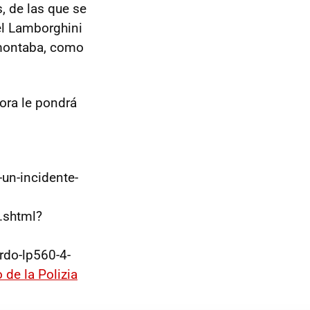
, de las que se
el Lamborghini
 montaba, como
ora le pondrá
-un-incidente-
.shtml?
rdo-lp560-4-
de la Polizia