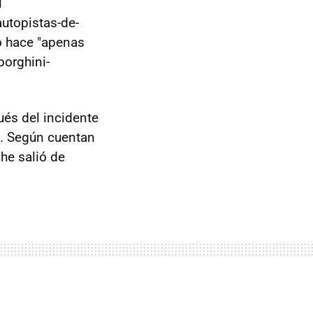
l
utopistas-de-
jo hace "apenas
orghini-
ués del incidente
a. Según cuentan
he salió de