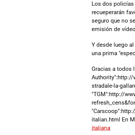
Los dos policías 
recueperarán fav
seguro que no s
emisión de vídeo 
Y desde luego al
una prima "espec
Gracias a todos l
Authority":http:
stradale-la-gallar
"TGM":http://www
refresh_cens&fo
"Carscoop":http
italian.html En 
italiana