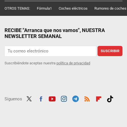
OTROS TEMAS:
Fórmula1
Coches eléctricos
Rumores de coches
RECIBE "Arranca que nos vamos", NUESTRA
NEWSLETTER SEMANAL
SUSCRIBIR
Suscribiéndote aceptas nuestra
política de privacidad
Síguenos
Twit
Fac
Yout
Inst
Tele
RSS
Flip
Tikt
ter
ebo
ube
agra
gra
boar
ok
ok
m
m
d