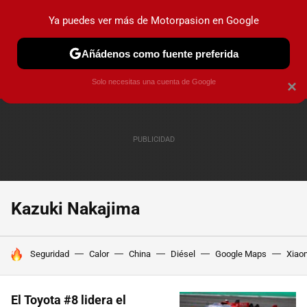
Ya puedes ver más de Motorpasion en Google
PRUEBAS
COCHES ELÉCTRICOS
OBSERVATORIO
F1
Añádenos como fuente preferida
Solo necesitas una cuenta de Google
×
Kazuki Nakajima
HOY SE HABLA DE
Seguridad
Calor
China
Diésel
Google Maps
Xiao
El Toyota #8 lidera el