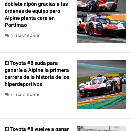
doblete nipón gracias a las
órdenes de equipo pero
Alpine planta cara en
Portimao
COMENTARIOS
0
HACE 5 AÑOS
El Toyota #8 suda para
ganarle a Alpine la primera
carrera de la historia de los
hiperdeportivos
COMENTARIOS
1
HACE 5 AÑOS
El Toyota #8 vuelve a ganar