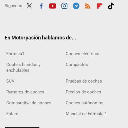
Síguenos
Twit
Fac
Yout
Inst
Tele
RSS
Flip
Tikt
ter
ebo
ube
agra
gra
boar
ok
ok
m
m
d
En Motorpasión hablamos de...
Fórmula1
Coches eléctricos
Coches híbridos y
Compactos
enchufables
SUV
Pruebas de coches
Rumores de coches
Precios de coches
Comparativa de coches
Coches autónomos
Futuro
Mundial de Fórmula 1