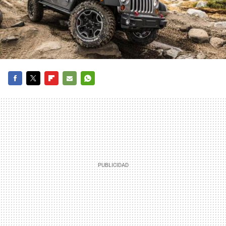
FACEBOOK
TWITTER
FLIPBOARD
E-
WHATSAPP
MAIL