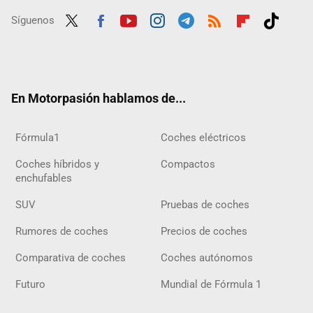
Síguenos
Twit
Fac
Yout
Inst
Tele
RSS
Flip
Tikt
ter
ebo
ube
agra
gra
boar
ok
ok
m
m
d
En Motorpasión hablamos de...
Fórmula1
Coches eléctricos
Coches híbridos y
Compactos
enchufables
SUV
Pruebas de coches
Rumores de coches
Precios de coches
Comparativa de coches
Coches autónomos
Futuro
Mundial de Fórmula 1