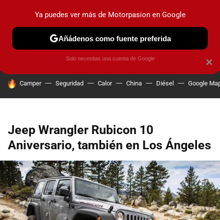
Ya puedes ver más de Motorpasion en Google
PRUEBAS
COCHES ELÉCTRICOS
OBSERVATORIO
F1
Añádenos como fuente preferida
Solo necesitas una cuenta de Google
×
HOY SE HABLA DE
Camper
Seguridad
Calor
China
Diésel
Google Ma
Jeep Wrangler Rubicon 10
Aniversario, también en Los Ángeles