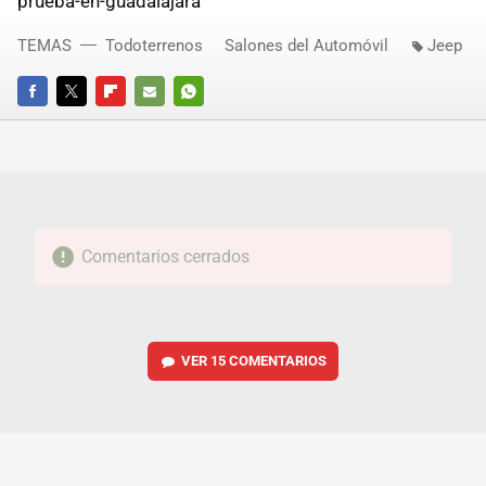
prueba-en-guadalajara
TEMAS
Todoterrenos
Salones del Automóvil
Jeep
FACEBOOK
TWITTER
FLIPBOARD
E-
WHATSAPP
MAIL
Comentarios cerrados
VER
15 COMENTARIOS