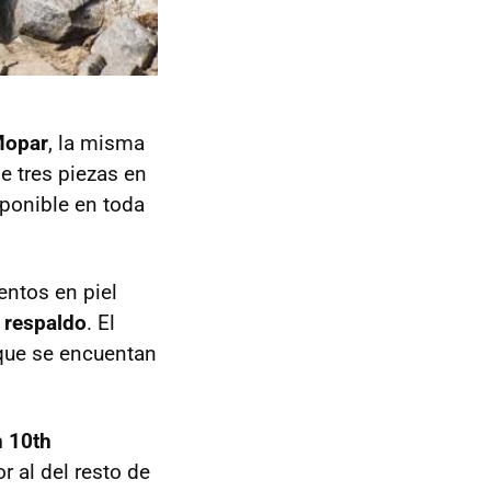
 Mopar
, la misma
e tres piezas en
sponible en toda
entos en piel
 respaldo
. El
 que se encuentan
n 10th
 al del resto de