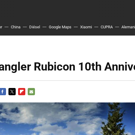
or
China
Diésel
Google Maps
Xiaomi
CUPRA
Aleman
angler Rubicon 10th Anniv
FACEBOOK
TWITTER
FLIPBOARD
E-
MAIL