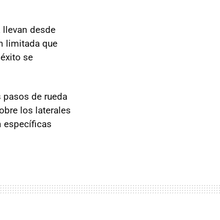
a llevan desde
n limitada que
 éxito se
os pasos de rueda
obre los laterales
n específicas