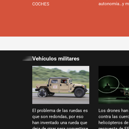
autonomía…y m
COCHES
Vehículos militares
El problema de las ruedas es
Los drones han
que son redondas, por eso
contra las cuer
han inventado una rueda que
helicópteros de
deja de girar para convertirse
respuesta de E