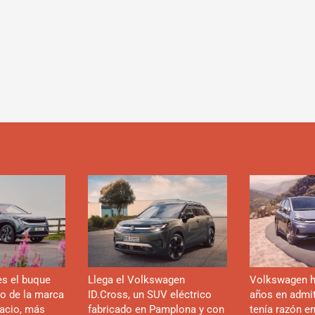
es el buque
Llega el Volkswagen
Volkswagen h
co de la marca
ID.Cross, un SUV eléctrico
años en admiti
acio, más
fabricado en Pamplona y con
tenía razón e