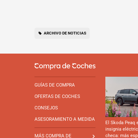
ARCHIVO DE NOTICIAS
GUÍAS DE COMPRA
OFERTAS DE COCHES
CONSEJOS
ASESORAMIENTO A MEDIDA
El Skoda Peaq 
insignia eléctri
checa: más esp
MÁS COMPRA DE