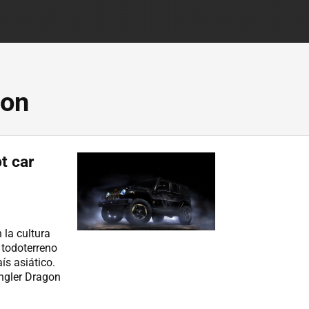
gon
t car
 la cultura
 todoterreno
ís asiático.
ngler Dragon