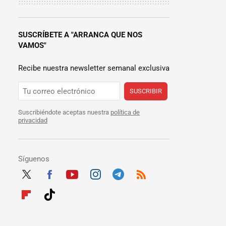
SUSCRÍBETE A "ARRANCA QUE NOS
VAMOS"
Recibe nuestra newsletter semanal exclusiva
SUSCRIBIR
Suscribiéndote aceptas nuestra
política de
privacidad
Síguenos
Twit
Fac
Yout
Inst
Tele
RSS
ter
ebo
ube
agra
gra
Flip
Tikt
ok
m
m
boar
ok