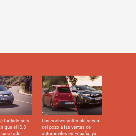
d
a tardado seis
Los coches anticrisis sacan
r que el ID.3
del pozo a las ventas de
n casi todo
automóviles en España: ya