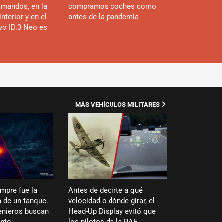
 mandos, en la
compramos coches como
interior y en el
antes de la pandemia
evo ID.3 Neo es
MÁS VEHÍCULOS MILITARES
empre fue la
Antes de decirte a qué
 de un tanque.
velocidad o dónde girar, el
enieros buscan
Head-Up Display evitó que
into:
los pilotos de la RAF