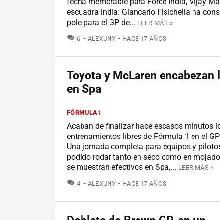
fecha memorable para Force India, Vijay Mal
escuadra india: Giancarlo Fisichella ha con
pole para el GP de...
LEER MÁS »
COMENTARIOS
6
ALEXUNY
HACE 17 AÑOS
Toyota y McLaren encabezan l
en Spa
FÓRMULA1
Acaban de finalizar hace escasos minutos l
entrenamientos libres de Fórmula 1 en el GP
Una jornada completa para equipos y piloto
podido rodar tanto en seco como en mojado
se muestran efectivos en Spa,...
LEER MÁS »
COMENTARIOS
4
ALEXUNY
HACE 17 AÑOS