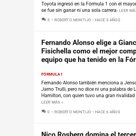
Toyota ingresó en la Fórmula 1 con el mayo
se fue sin ganar ni una sola carrera.
LEER MÁ
COMENTARIOS
3
ROBERTO MONTIJO
HACE 3 AÑOS
Fernando Alonso elige a Gianc
Fisichella como el mejor com
equipo que ha tenido en la Fó
FÓRMULA1
Fernando Alonso también menciona a Jenso
Jarno Trulli, pero no dice ni una palabra de 
Hamilton, con quien tuvo una gran rivalidad
LEER MÁS »
COMENTARIOS
0
ROBERTO MONTIJO
HACE 6 AÑOS
Nico Rosberg domina el tercer