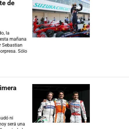
te de
o, la
e esta mañana
r Sebastian
orpresa. Sólo
rimera
udó ni
 hoy será una