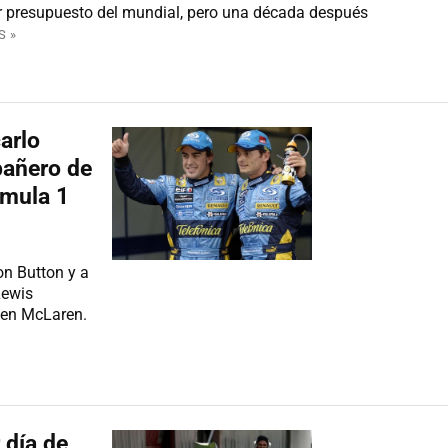
r presupuesto del mundial, pero una década después
S »
arlo
pañero de
rmula 1
n Button y a
Lewis
 en McLaren.
 día de