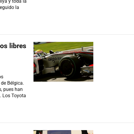
lya y toda la
seguido la
os libres
os
 de Bélgica.
s, pues han
. Los Toyota