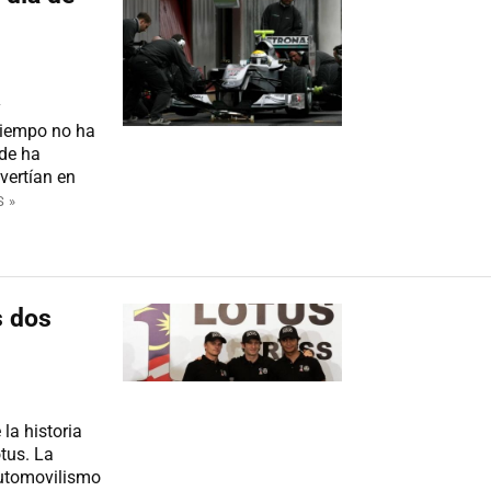
y
 tiempo no ha
 de ha
vertían en
 »
s dos
la historia
otus. La
automovilismo