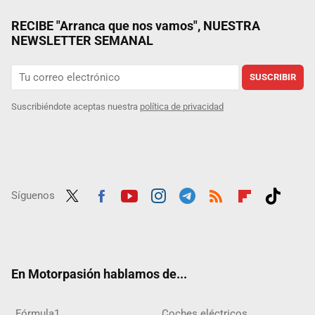
RECIBE "Arranca que nos vamos", NUESTRA
NEWSLETTER SEMANAL
SUSCRIBIR
Suscribiéndote aceptas nuestra
política de privacidad
Síguenos
Twit
Fac
Yout
Inst
Tele
RSS
Flip
Tikt
ter
ebo
ube
agra
gra
boar
ok
ok
m
m
d
En Motorpasión hablamos de...
Fórmula1
Coches eléctricos