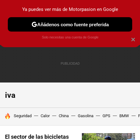
Ya puedes ver más de Motorpasion en Google
PRUEBAS
COCHES ELÉCTRICOS
OBSERVATORIO
F1
Añádenos como fuente preferida
Solo necesitas una cuenta de Google
×
iva
HOY SE HABLA DE
Seguridad
Calor
China
Gasolina
GPS
BMW
F
El sector de las bicicletas