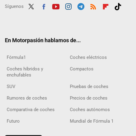
Síguenos
Twit
Fac
Yout
Inst
Tele
RSS
Flip
Tikt
ter
ebo
ube
agra
gra
boar
ok
ok
m
m
d
En Motorpasión hablamos de...
Fórmula1
Coches eléctricos
Coches híbridos y
Compactos
enchufables
SUV
Pruebas de coches
Rumores de coches
Precios de coches
Comparativa de coches
Coches autónomos
Futuro
Mundial de Fórmula 1