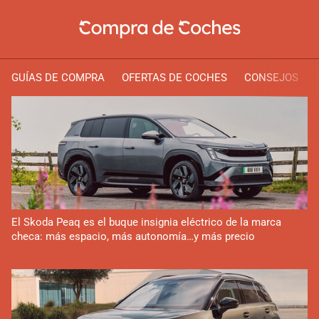
GUÍAS DE COMPRA
OFERTAS DE COCHES
CONSEJOS
El Skoda Peaq es el buque insignia eléctrico de la marca
checa: más espacio, más autonomía…y más precio