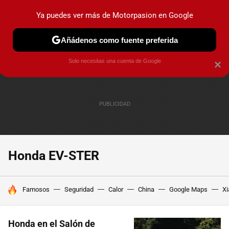
Ya puedes ver más de Motorpasion en Google
PRUEBAS
COCHES ELÉCTRICOS
OBSERVATORIO
F1
Añádenos como fuente preferida
Solo necesitas una cuenta de Google
×
Honda EV-STER
HOY SE HABLA DE
Famosos
Seguridad
Calor
China
Google Maps
Xi
Honda en el Salón de