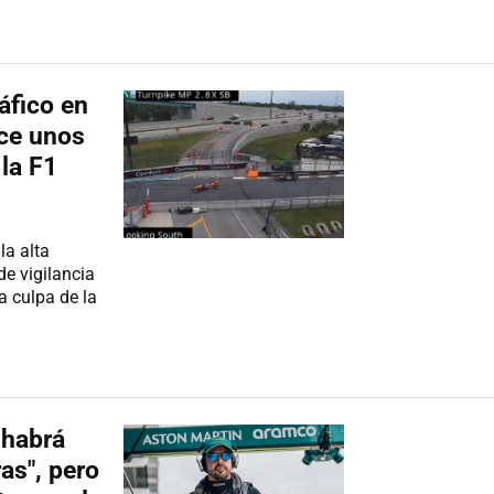
áfico en
ace unos
 la F1
la alta
e vigilancia
a culpa de la
 habrá
as", pero