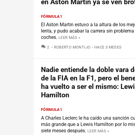
en Aston Martin ya se ven bro
FÓRMULA1
El Aston Martin estuvo a la altura de los me
lenta, y pudo acabar la carrera sin proble
coches.
LEER MÁS »
COMENTARIOS
2
ROBERTO MONTIJO
HACE 3 MESES
Nadie entiende la doble vara 
de la FIA en la F1, pero el ben
ha vuelto a ser el mismo: Lew
Hamilton
FÓRMULA1
A Charles Leclerc le ha caído una sanción c
más grande que a Lewis Hamilton por lo mi
siete meses después.
LEER MÁS »