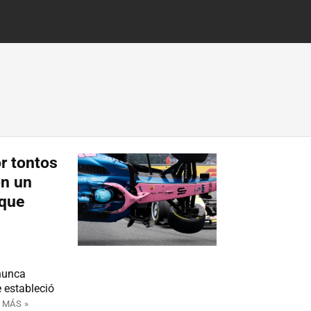
or tontos
on un
 que
 nunca
 estableció
 MÁS »