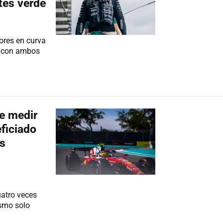
tes verde
jores en curva
ma con ambos
de medir
eficiado
is
uatro veces
smo solo