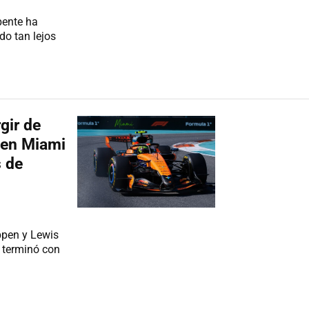
pente ha
do tan lejos
gir de
 en Miami
 de
ppen y Lewis
e terminó con