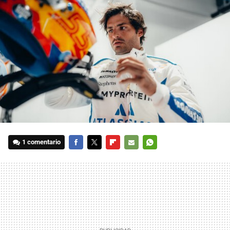
1 comentario
FACEBOOK
TWITTER
FLIPBOARD
E-
WHATSAPP
MAIL