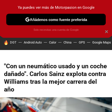
Ya puedes ver más de Motorpasion en Google
PRUEBAS
COCHES ELÉCTRICOS
OBSERVATORIO
F1
Añádenos como fuente preferida
Solo necesitas una cuenta de Google
×
HOY SE HABLA DE
DGT
Android Auto
Calor
China
GPS
Google Maps
"Con un neumático usado y un coche
dañado". Carlos Sainz explota contra
Williams tras la mejor carrera del
año