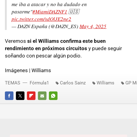
me iba a atacar y no ha dudado en
pasarme"
#MiamiDAZNF1
🇺🇸
pic.twitter.com/sdOlJE2ne2
— DAZN España (@DAZN_ES)
May 4, 2025
Veremos
si el Williams confirma este buen
rendimiento en próximos circuitos
y puede seguir
soñando con pescar algún podio.
Imágenes | Williams
TEMAS
Fórmula1
Carlos Sainz
Williams
GP M
FACEBOOK
TWITTER
FLIPBOARD
E-
WHATSAPP
MAIL