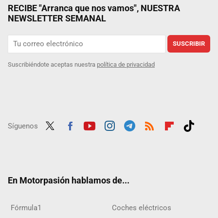
RECIBE "Arranca que nos vamos", NUESTRA
NEWSLETTER SEMANAL
SUSCRIBIR
Suscribiéndote aceptas nuestra
política de privacidad
Síguenos
Twit
Fac
Yout
Inst
Tele
RSS
Flip
Tikt
ter
ebo
ube
agra
gra
boar
ok
ok
m
m
d
En Motorpasión hablamos de...
Fórmula1
Coches eléctricos