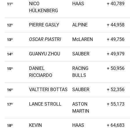
NICO
HAAS
+ 40,789
11º
HÜLKENBERG
PIERRE GASLY
ALPINE
+ 44,958
12º
OSCAR PIASTRI
McLAREN
+ 49,756
13º
GUANYU ZHOU
SAUBER
+ 49,979
14º
DANIEL
RACING
+ 50,956
15º
RICCIARDO
BULLS
VALTTERI BOTTAS
SAUBER
+ 52,356
16º
LANCE STROLL
ASTON
+ 55,173
17º
MARTIN
KEVIN
HAAS
+ 64,683
18º