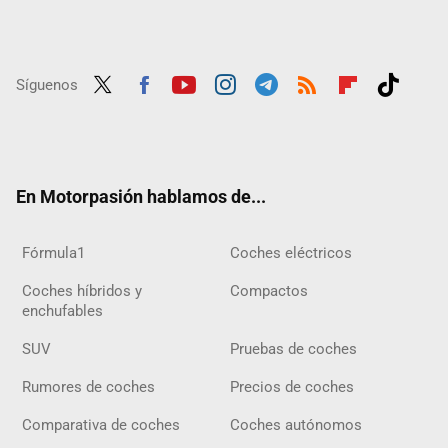
Síguenos
Twit
Fac
Yout
Inst
Tele
RSS
Flip
Tikt
ter
ebo
ube
agra
gra
boar
ok
ok
m
m
d
En Motorpasión hablamos de...
Fórmula1
Coches eléctricos
Coches híbridos y
Compactos
enchufables
SUV
Pruebas de coches
Rumores de coches
Precios de coches
Comparativa de coches
Coches autónomos