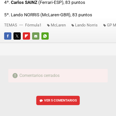
4º.
Carlos SAINZ
(Ferrari-ESP), 83 puntos
5º. Lando NORRIS (McLaren-GBR), 83 puntos
TEMAS
Fórmula1
McLaren
Lando Norris
GP M
FACEBOOK
TWITTER
FLIPBOARD
E-
WHATSAPP
MAIL
Comentarios cerrados
VER
5 COMENTARIOS