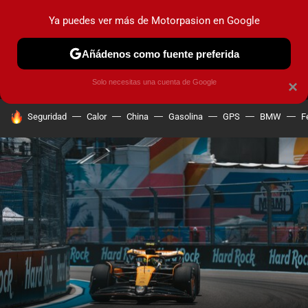
Ya puedes ver más de Motorpasion en Google
MENÚ
NUEVO
Añádenos como fuente preferida
PRUEBAS
COCHES ELÉCTRICOS
OBSERVATORIO
F1
Solo necesitas una cuenta de Google
×
HOY SE HABLA DE
Seguridad
Calor
China
Gasolina
GPS
BMW
F