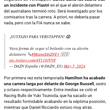
un incidente con Piastri
en el que el alerón delantero
del australiano terminó roto. Será investigado por los
comisarios tras la carrera. A priori, no debería pasar
nada, pero con la FIA nunca se sabe.
¡SUSTAZO PARA VERSTAPPEN! 😱
Vaya forma de segar el bolardo con su alerón
delantero 🔪
#MiamiDAZNF1
🇺🇸
pic.twitter.com/4T11ltfVVF
— DAZN España (@DAZN_ES)
May 5, 2024
Por primera vez esta temporada
Hamilton ha acabado
una carrera larga por delante de George Russell
, sexto
y octavo respectivamente. Entre medias se coló el
Racing Bulls de Yuki Tsunoda, que ha sacado un
resultado formidable acabando en la séptima posición,
mientras que Daniel Ricciardo estuvo muy atrás.