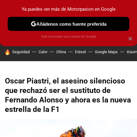
Ya puedes ver más de Motorpasion en Google
PRUEBAS
COCHES ELÉCTRICOS
OBSERVATORIO
F1
Añádenos como fuente preferida
Solo necesitas una cuenta de Google
×
HOY SE HABLA DE
Seguridad
Calor
China
Diésel
Google Maps
Xiaom
Oscar Piastri, el asesino silencioso
que rechazó ser el sustituto de
Fernando Alonso y ahora es la nueva
estrella de la F1