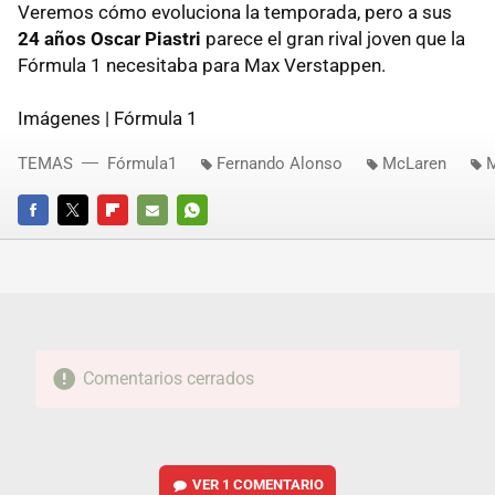
Veremos cómo evoluciona la temporada, pero a sus
24 años Oscar Piastri
parece el gran rival joven que la
Fórmula 1 necesitaba para Max Verstappen.
Imágenes | Fórmula 1
TEMAS
Fórmula1
Fernando Alonso
McLaren
M
FACEBOOK
TWITTER
FLIPBOARD
E-
WHATSAPP
MAIL
Comentarios cerrados
VER
1 COMENTARIO