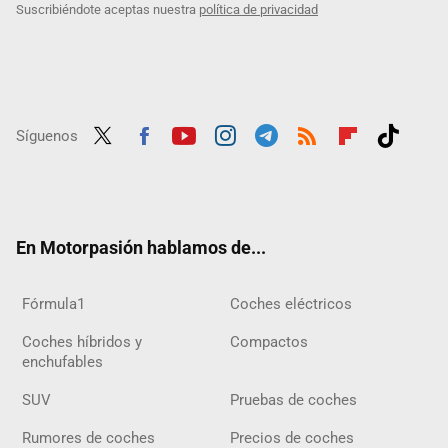
Suscribiéndote aceptas nuestra
política de privacidad
Síguenos
Twit
Fac
Yout
Inst
Tele
RSS
Flip
Tikt
ter
ebo
ube
agra
gra
boar
ok
ok
m
m
d
En Motorpasión hablamos de...
Fórmula1
Coches eléctricos
Coches híbridos y
Compactos
enchufables
SUV
Pruebas de coches
Rumores de coches
Precios de coches