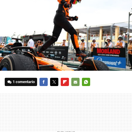
1 comentario
FACEBOOK
TWITTER
FLIPBOARD
E-
WHATSAPP
MAIL