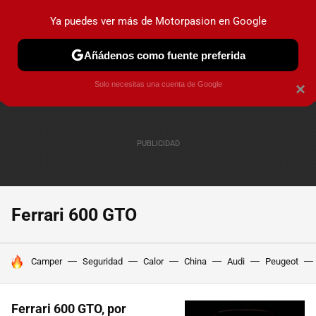
Ya puedes ver más de Motorpasion en Google
PRUEBAS
COCHES ELÉCTRICOS
OBSERVATORIO
F1
Añádenos como fuente preferida
Solo necesitas una cuenta de Google
×
Ferrari 600 GTO
HOY SE HABLA DE
Camper
Seguridad
Calor
China
Audi
Peugeot
Ferrari 600 GTO, por