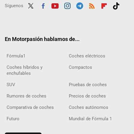
Síguenos
Twit
Fac
Yout
Inst
Tele
RSS
Flip
Tikt
ter
ebo
ube
agra
gra
boar
ok
ok
m
m
d
En Motorpasión hablamos de...
Fórmula1
Coches eléctricos
Coches híbridos y
Compactos
enchufables
SUV
Pruebas de coches
Rumores de coches
Precios de coches
Comparativa de coches
Coches autónomos
Futuro
Mundial de Fórmula 1