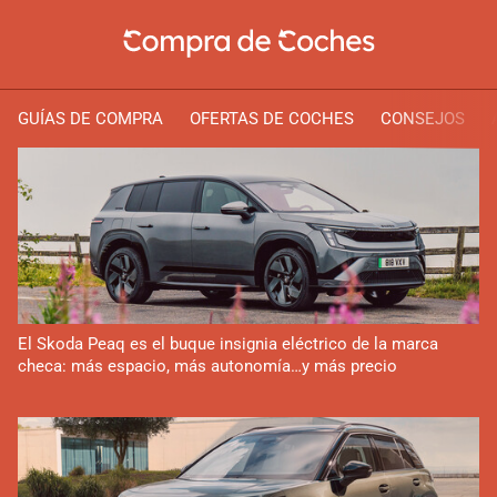
GUÍAS DE COMPRA
OFERTAS DE COCHES
CONSEJOS
El Skoda Peaq es el buque insignia eléctrico de la marca
checa: más espacio, más autonomía…y más precio