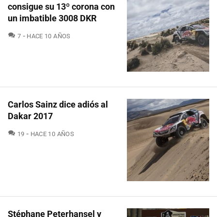
consigue su 13º corona con
un imbatible 3008 DKR
COMENTARIOS
7
HACE 10 AÑOS
Carlos Sainz dice adiós al
Dakar 2017
COMENTARIOS
19
HACE 10 AÑOS
Stéphane Peterhansel y