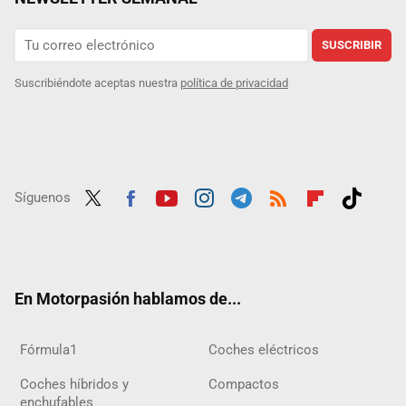
SUSCRIBIR
Suscribiéndote aceptas nuestra
política de privacidad
Síguenos
Twit
Fac
Yout
Inst
Tele
RSS
Flip
Tikt
ter
ebo
ube
agra
gra
boar
ok
ok
m
m
d
En Motorpasión hablamos de...
Fórmula1
Coches eléctricos
Coches híbridos y
Compactos
enchufables