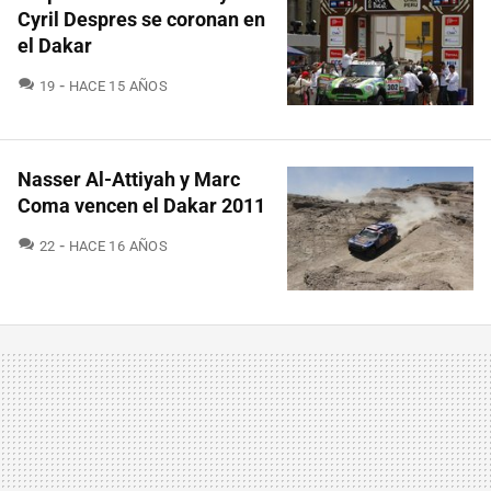
Cyril Despres se coronan en
el Dakar
COMENTARIOS
19
HACE 15 AÑOS
Nasser Al-Attiyah y Marc
Coma vencen el Dakar 2011
COMENTARIOS
22
HACE 16 AÑOS