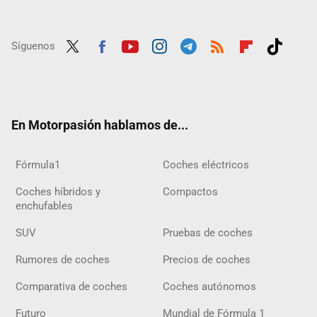
Síguenos
Twit
Fac
Yout
Inst
Tele
RSS
Flip
Tikt
ter
ebo
ube
agra
gra
boar
ok
ok
m
m
d
En Motorpasión hablamos de...
Fórmula1
Coches eléctricos
Coches híbridos y
Compactos
enchufables
SUV
Pruebas de coches
Rumores de coches
Precios de coches
Comparativa de coches
Coches autónomos
Futuro
Mundial de Fórmula 1