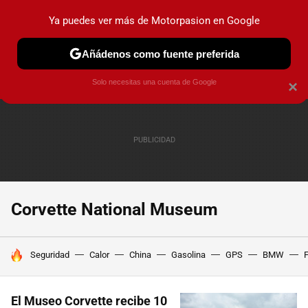
Ya puedes ver más de Motorpasion en Google
PRUEBAS
COCHES ELÉCTRICOS
OBSERVATORIO
F1
Añádenos como fuente preferida
Solo necesitas una cuenta de Google
×
Corvette National Museum
HOY SE HABLA DE
Seguridad
Calor
China
Gasolina
GPS
BMW
F
El Museo Corvette recibe 10