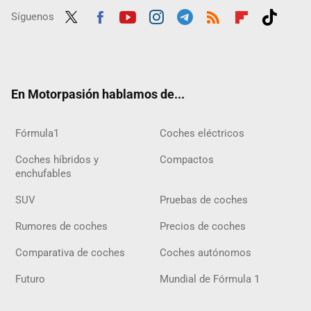
Síguenos
Twit
Fac
Yout
Inst
Tele
RSS
Flip
Tikt
ter
ebo
ube
agra
gra
boar
ok
ok
m
m
d
En Motorpasión hablamos de...
Fórmula1
Coches eléctricos
Coches híbridos y
Compactos
enchufables
SUV
Pruebas de coches
Rumores de coches
Precios de coches
Comparativa de coches
Coches autónomos
Futuro
Mundial de Fórmula 1