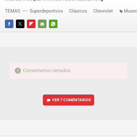
TEMAS
Superdeportivos
Clásicos
Chevrolet
Museo
FACEBOOK
TWITTER
FLIPBOARD
E-
WHATSAPP
MAIL
Comentarios cerrados
VER
7 COMENTARIOS