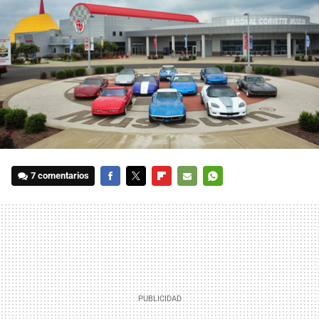
7 comentarios
FACEBOOK
TWITTER
FLIPBOARD
E-
WHATSAPP
MAIL