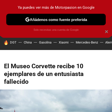
Ya puedes ver más de Motorpasion en Google
PRUEBAS
COCHES ELÉCTRICOS
OBSERVATORIO
F1
Añádenos como fuente preferida
Solo necesitas una cuenta de Google
×
HOY SE HABLA DE
DGT
China
Gasolina
Xiaomi
Mercedes-Benz
Alem
El Museo Corvette recibe 10
ejemplares de un entusiasta
fallecido