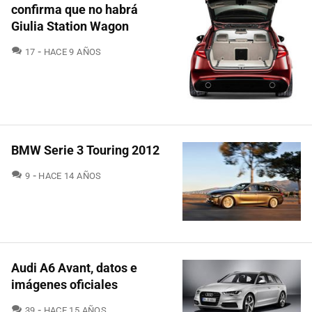
confirma que no habrá
Giulia Station Wagon
COMENTARIOS
17
HACE 9 AÑOS
BMW Serie 3 Touring 2012
COMENTARIOS
9
HACE 14 AÑOS
Audi A6 Avant, datos e
imágenes oficiales
COMENTARIOS
39
HACE 15 AÑOS