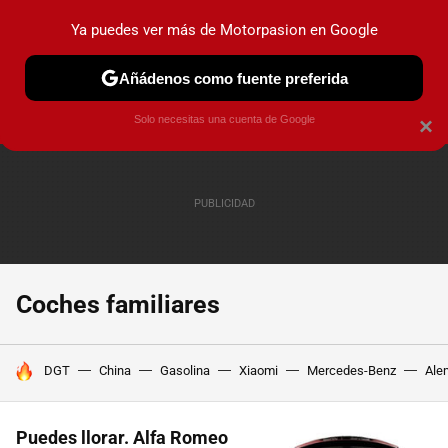
Ya puedes ver más de Motorpasion en Google
PRUEBAS
COCHES ELÉCTRICOS
OBSERVATORIO
F1
Añádenos como fuente preferida
Solo necesitas una cuenta de Google
×
Coches familiares
HOY SE HABLA DE
DGT
China
Gasolina
Xiaomi
Mercedes-Benz
Ale
Puedes llorar. Alfa Romeo