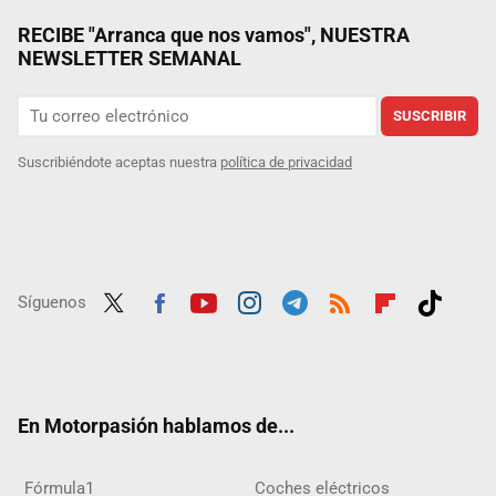
RECIBE "Arranca que nos vamos", NUESTRA
NEWSLETTER SEMANAL
SUSCRIBIR
Suscribiéndote aceptas nuestra
política de privacidad
Síguenos
Twit
Fac
Yout
Inst
Tele
RSS
Flip
Tikt
ter
ebo
ube
agra
gra
boar
ok
ok
m
m
d
En Motorpasión hablamos de...
Fórmula1
Coches eléctricos