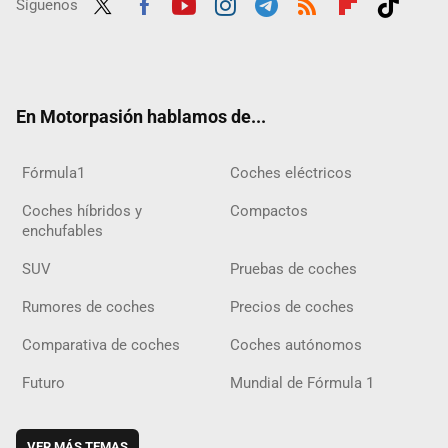
Síguenos
Twit
Fac
Yout
Inst
Tele
RSS
Flip
Tikt
ter
ebo
ube
agra
gra
boar
ok
ok
m
m
d
En Motorpasión hablamos de...
Fórmula1
Coches eléctricos
Coches híbridos y
Compactos
enchufables
SUV
Pruebas de coches
Rumores de coches
Precios de coches
Comparativa de coches
Coches autónomos
Futuro
Mundial de Fórmula 1
VER MÁS TEMAS