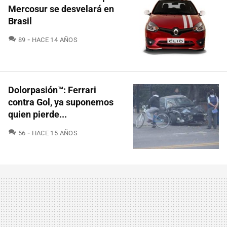
Mercosur se desvelará en
Brasil
COMENTARIOS
89
HACE 14 AÑOS
Dolorpasión™: Ferrari
contra Gol, ya suponemos
quien pierde...
COMENTARIOS
56
HACE 15 AÑOS