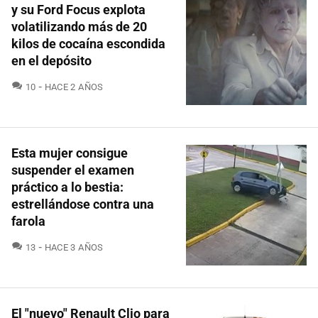
y su Ford Focus explota
volatilizando más de 20
kilos de cocaína escondida
en el depósito
COMENTARIOS
10
HACE 2 AÑOS
Esta mujer consigue
suspender el examen
práctico a lo bestia:
estrellándose contra una
farola
COMENTARIOS
13
HACE 3 AÑOS
El "nuevo" Renault Clio para