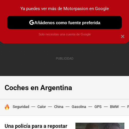
Ya puedes ver más de Motorpasion en Google
PRUEBAS
COCHES ELÉCTRICOS
OBSERVATORIO
F1
Añádenos como fuente preferida
Solo necesitas una cuenta de Google
×
Coches en Argentina
HOY SE HABLA DE
Seguridad
Calor
China
Gasolina
GPS
BMW
F
Una policía para a repostar