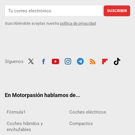
SUSCRIBIR
Suscribiéndote aceptas nuestra
política de privacidad
Síguenos
Twit
Fac
Yout
Inst
Tele
RSS
Flip
Tikt
ter
ebo
ube
agra
gra
boar
ok
ok
m
m
d
En Motorpasión hablamos de...
Fórmula1
Coches eléctricos
Coches híbridos y
Compactos
enchufables