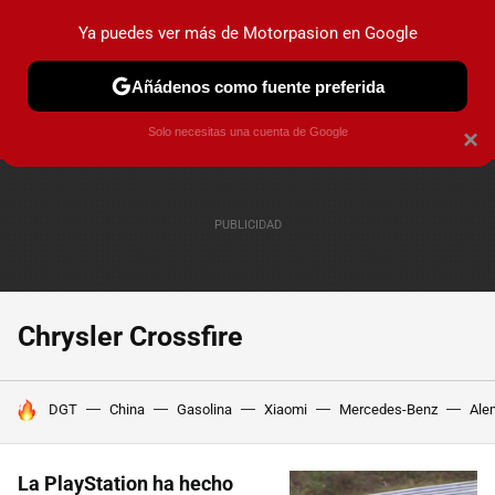
Ya puedes ver más de Motorpasion en Google
PRUEBAS
COCHES ELÉCTRICOS
OBSERVATORIO
F1
Añádenos como fuente preferida
Solo necesitas una cuenta de Google
×
Chrysler Crossfire
HOY SE HABLA DE
DGT
China
Gasolina
Xiaomi
Mercedes-Benz
Ale
La PlayStation ha hecho