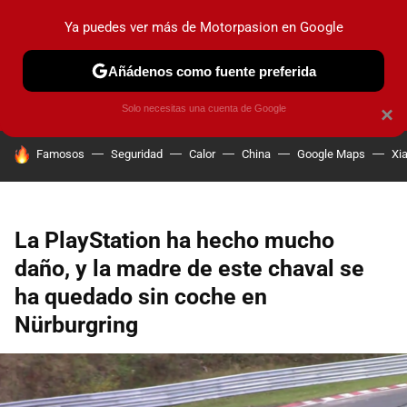
Ya puedes ver más de Motorpasion en Google
PRUEBAS
COCHES ELÉCTRICOS
OBSERVATORIO
F1
Añádenos como fuente preferida
Solo necesitas una cuenta de Google
×
HOY SE HABLA DE
Famosos
Seguridad
Calor
China
Google Maps
Xi
La PlayStation ha hecho mucho
daño, y la madre de este chaval se
ha quedado sin coche en
Nürburgring