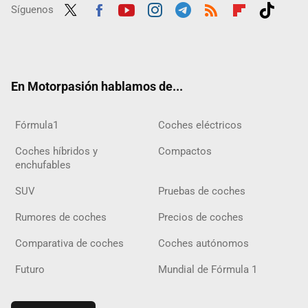
Síguenos
Twit
Fac
Yout
Inst
Tele
RSS
Flip
Tikt
ter
ebo
ube
agra
gra
boar
ok
ok
m
m
d
En Motorpasión hablamos de...
Fórmula1
Coches eléctricos
Coches híbridos y
Compactos
enchufables
SUV
Pruebas de coches
Rumores de coches
Precios de coches
Comparativa de coches
Coches autónomos
Futuro
Mundial de Fórmula 1