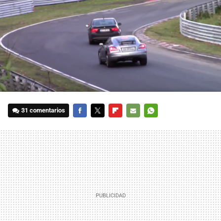
31 comentarios
FACEBOOK
TWITTER
FLIPBOARD
E-
WHATSAPP
MAIL