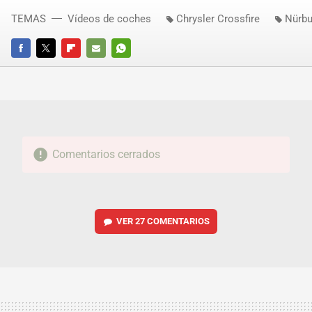
TEMAS
Vídeos de coches
Chrysler Crossfire
Nürbu
FACEBOOK
TWITTER
FLIPBOARD
E-
WHATSAPP
MAIL
Comentarios cerrados
VER
27 COMENTARIOS