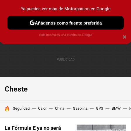
Ya puedes ver más de Motorpasion en Google
PRUEBAS
COCHES ELÉCTRICOS
OBSERVATORIO
F1
Añádenos como fuente preferida
Solo necesitas una cuenta de Google
×
Cheste
HOY SE HABLA DE
Seguridad
Calor
China
Gasolina
GPS
BMW
F
La Fórmula E ya no será