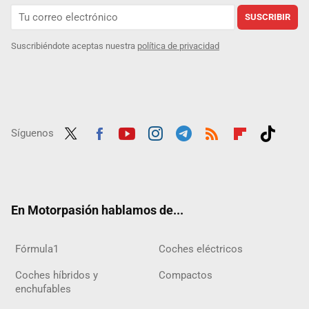
SUSCRIBIR
Suscribiéndote aceptas nuestra
política de privacidad
Síguenos
Twit
Fac
Yout
Inst
Tele
RSS
Flip
Tikt
ter
ebo
ube
agra
gra
boar
ok
ok
m
m
d
En Motorpasión hablamos de...
Fórmula1
Coches eléctricos
Coches híbridos y
Compactos
enchufables