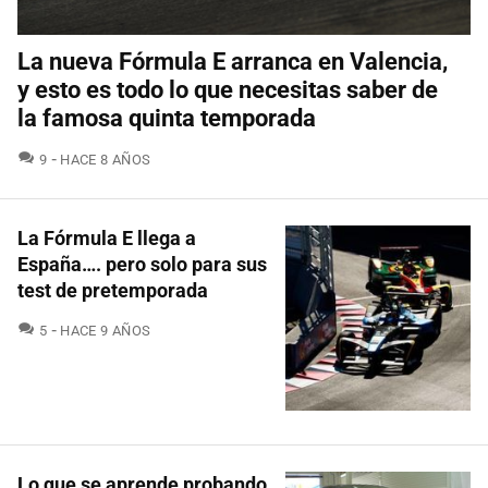
La nueva Fórmula E arranca en Valencia,
y esto es todo lo que necesitas saber de
la famosa quinta temporada
COMENTARIOS
9
HACE 8 AÑOS
La Fórmula E llega a
España…. pero solo para sus
test de pretemporada
COMENTARIOS
5
HACE 9 AÑOS
Lo que se aprende probando