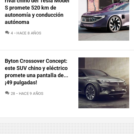
rival chino del Tesla Model
S promete 520 km de
autonomía y conducción
autónoma
COMENTARIOS
4
HACE 8 AÑOS
Byton Crossover Concept:
este SUV chino y eléctrico
promete una pantalla de...
¡49 pulgadas!
COMENTARIOS
28
HACE 9 AÑOS