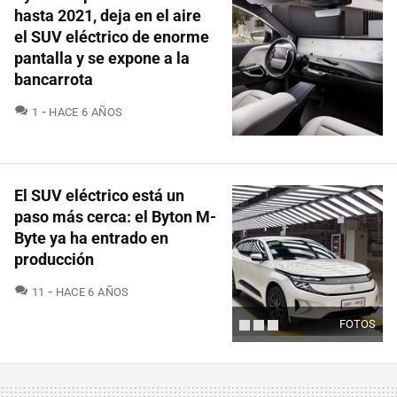
hasta 2021, deja en el aire
el SUV eléctrico de enorme
pantalla y se expone a la
bancarrota
COMENTARIOS
1
HACE 6 AÑOS
El SUV eléctrico está un
paso más cerca: el Byton M-
Byte ya ha entrado en
producción
COMENTARIOS
11
HACE 6 AÑOS
FOTOS