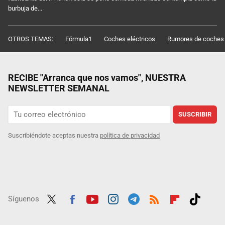
burbuja de...
OTROS TEMAS:
Fórmula1
Coches eléctricos
Rumores de coches
RECIBE "Arranca que nos vamos", NUESTRA
NEWSLETTER SEMANAL
SUSCRIBIR
Suscribiéndote aceptas nuestra
política de privacidad
Síguenos
Twit
Fac
Yout
Inst
Tele
RSS
Flip
Tikt