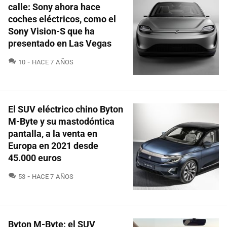
calle: Sony ahora hace
coches eléctricos, como el
Sony Vision-S que ha
presentado en Las Vegas
COMENTARIOS
10
HACE 7 AÑOS
El SUV eléctrico chino Byton
M-Byte y su mastodóntica
pantalla, a la venta en
Europa en 2021 desde
45.000 euros
COMENTARIOS
53
HACE 7 AÑOS
Byton M-Byte: el SUV