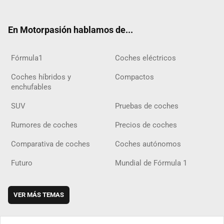
ter
ebo
ube
agra
gra
boar
ok
ok
m
m
d
En Motorpasión hablamos de...
Fórmula1
Coches eléctricos
Coches híbridos y
Compactos
enchufables
SUV
Pruebas de coches
Rumores de coches
Precios de coches
Comparativa de coches
Coches autónomos
Futuro
Mundial de Fórmula 1
VER MÁS TEMAS