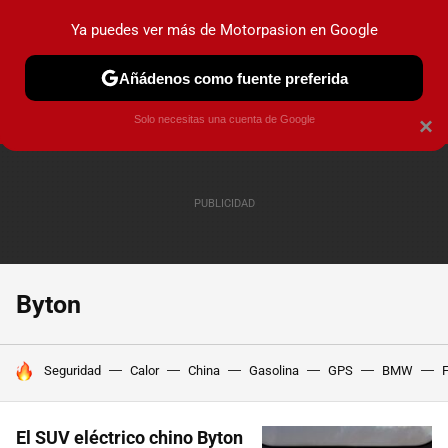
Ya puedes ver más de Motorpasion en Google
PRUEBAS
COCHES ELÉCTRICOS
OBSERVATORIO
F1
Añádenos como fuente preferida
Solo necesitas una cuenta de Google
×
Byton
HOY SE HABLA DE
Seguridad
Calor
China
Gasolina
GPS
BMW
F
El SUV eléctrico chino Byton