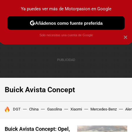
Ya puedes ver más de Motorpasion en Google
PRUEBAS
COCHES ELÉCTRICOS
OBSERVATORIO
F1
Añádenos como fuente preferida
Solo necesitas una cuenta de Google
×
Buick Avista Concept
HOY SE HABLA DE
DGT
China
Gasolina
Xiaomi
Mercedes-Benz
Ale
Buick Avista Concept: Opel,