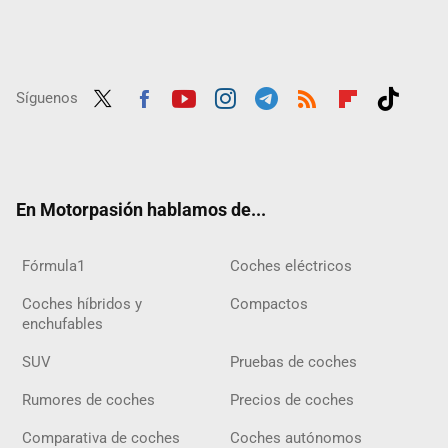
Síguenos
Twit
Fac
Yout
Inst
Tele
RSS
Flip
Tikt
ter
ebo
ube
agra
gra
boar
ok
ok
m
m
d
En Motorpasión hablamos de...
Fórmula1
Coches eléctricos
Coches híbridos y
Compactos
enchufables
SUV
Pruebas de coches
Rumores de coches
Precios de coches
Comparativa de coches
Coches autónomos