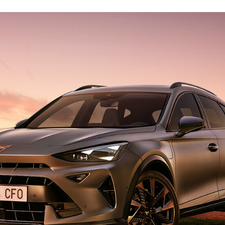
ACEBOOK
TWITTER
FLIPBOARD
E-
MAIL