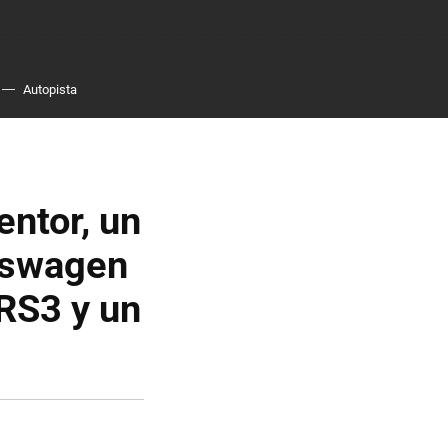
Autopista
ntor, un
kswagen
 RS3 y un