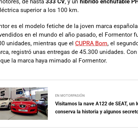
motores, de hasta
333 CV
, y un
híbrido enchufable P
éctrica superior a los 100 km.
or es el modelo fetiche de la joven marca española.
ndidos en el mundo el año pasado, el Formentor fue
00 unidades, mientras que el
CUPRA Born
, el segun
rca, registró unas entregas de 45.300 unidades. Con 
 que la marca haya mimado al Formentor.
EN MOTORPASIÓN
Visitamos la nave A122 de SEAT, un 
conserva la historia y algunos secret