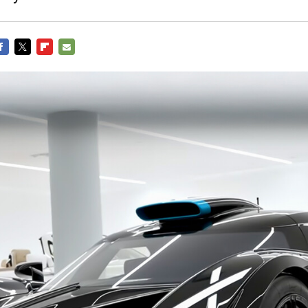
ACEBOOK
TWITTER
FLIPBOARD
E-
MAIL