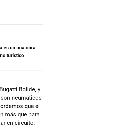
a es un una obra
no turístico
ugatti Bolide, y
o son neumáticos
ecordemos que el
ven más que para
r en circuito.