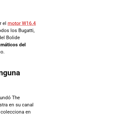
r el
motor W16.4
odos los Bugatti,
del Bolide
umáticos del
go.
inguna
fundó The
tra en su canal
e colecciona en