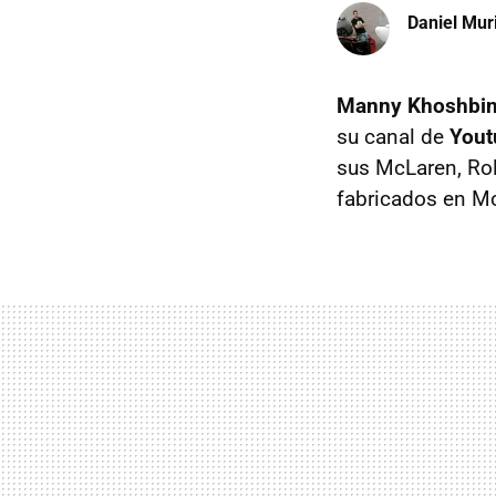
Daniel Mur
Manny Khoshbi
su canal de
Yout
sus McLaren, Rol
fabricados en M