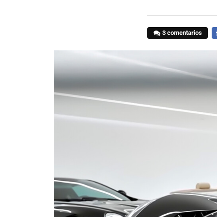
3 comentarios
F