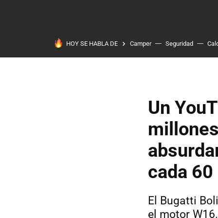
HOY SE HABLA DE
Camper
Seguridad
Cal
Un YouT
millones
absurdam
cada 60
El Bugatti Bol
el motor W16.