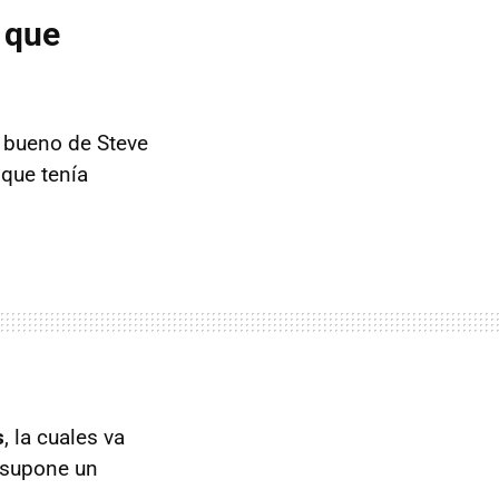
 que
l bueno de Steve
 que tenía
s
, la cuales va
 supone un