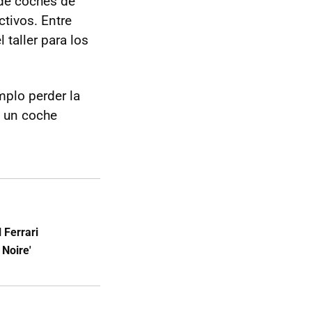
 de coches de
ctivos. Entre
l taller para los
mplo perder la
e un coche
 Ferrari
 Noire'