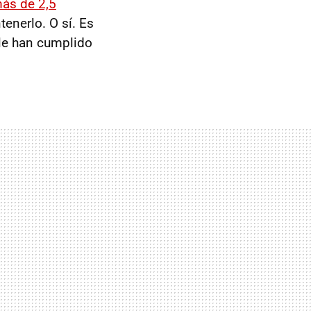
ás de 2,5
tenerlo. O sí. Es
le han cumplido