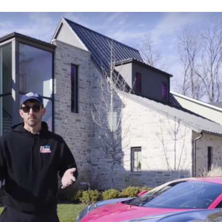
ACEBOOK
TWITTER
FLIPBOARD
E-
MAIL