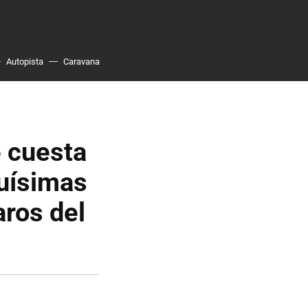
Autopista
Caravana
e cuesta
quísimas
aros del