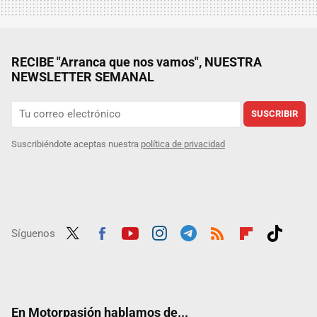
RECIBE "Arranca que nos vamos", NUESTRA
NEWSLETTER SEMANAL
SUSCRIBIR
Suscribiéndote aceptas nuestra
política de privacidad
Síguenos
Twit
Fac
Yout
Inst
Tele
RSS
Flip
Tikt
ter
ebo
ube
agra
gra
boar
ok
ok
m
m
d
En Motorpasión hablamos de...