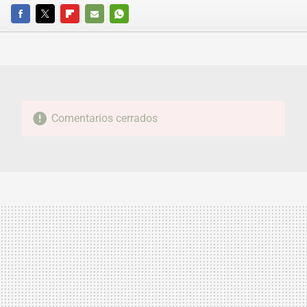
FACEBOOK
TWITTER
FLIPBOARD
E-
WHATSAPP
MAIL
Comentarios cerrados