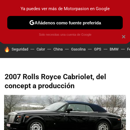
Ya puedes ver más de Motorpasion en Google
PRUEBAS
COCHES ELÉCTRICOS
OBSERVATORIO
F1
Añádenos como fuente preferida
Solo necesitas una cuenta de Google
×
HOY SE HABLA DE
Seguridad
Calor
China
Gasolina
GPS
BMW
F
2007 Rolls Royce Cabriolet, del
concept a producción