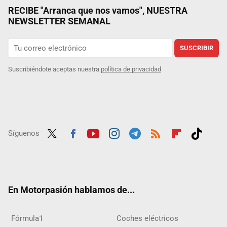
RECIBE "Arranca que nos vamos", NUESTRA
NEWSLETTER SEMANAL
SUSCRIBIR
Suscribiéndote aceptas nuestra
política de privacidad
Síguenos
Twit
Fac
Yout
Inst
Tele
RSS
Flip
Tikt
ter
ebo
ube
agra
gra
boar
ok
ok
m
m
d
En Motorpasión hablamos de...
Fórmula1
Coches eléctricos