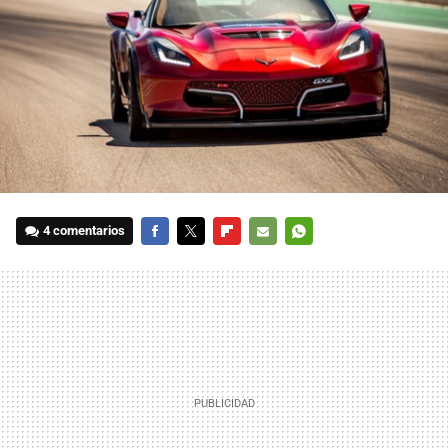
4 comentarios
FACEBOOK
TWITTER
FLIPBOARD
E-
WHATSAPP
MAIL