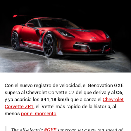
Con el nuevo registro de velocidad, el Genovation GXE
supera al Chevrolet Corvette C7 del que deriva y al
C6
,
y ya acaricia los
341,18 km/h
que alcanza el
Chevrolet
Corvette ZR1
, el 'Vette' más rápido de la historia, al
menos
por el momento
.
The all-electric
#GXE
supercar set a new top speed of