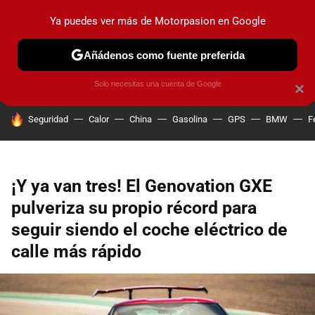
Ya puedes ver más de Motorpasion en Google
PRUEBAS
COCHES ELÉCTRICOS
OBSERVATORIO
F1
Añádenos como fuente preferida
Solo necesitas una cuenta de Google
×
HOY SE HABLA DE
Seguridad
Calor
China
Gasolina
GPS
BMW
F
¡Y ya van tres! El Genovation GXE
pulveriza su propio récord para
seguir siendo el coche eléctrico de
calle más rápido