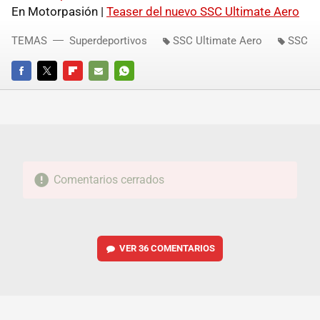
En Motorpasión |
Teaser del nuevo
SSC
Ultimate Aero
TEMAS
Superdeportivos
SSC Ultimate Aero
SSC
FACEBOOK
TWITTER
FLIPBOARD
E-
WHATSAPP
MAIL
Comentarios cerrados
VER
36 COMENTARIOS