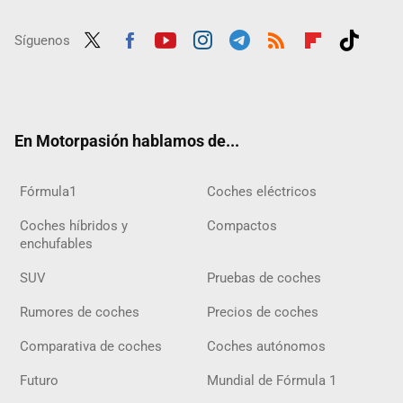
Síguenos
Twit
Fac
Yout
Inst
Tele
RSS
Flip
Tikt
ter
ebo
ube
agra
gra
boar
ok
ok
m
m
d
En Motorpasión hablamos de...
Fórmula1
Coches eléctricos
Coches híbridos y
Compactos
enchufables
SUV
Pruebas de coches
Rumores de coches
Precios de coches
Comparativa de coches
Coches autónomos
Futuro
Mundial de Fórmula 1