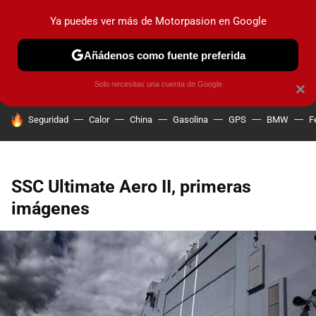
Ya puedes ver más de Motorpasion en Google
PRUEBAS
COCHES ELÉCTRICOS
OBSERVATORIO
F1
Añádenos como fuente preferida
Solo necesitas una cuenta de Google
×
HOY SE HABLA DE
Seguridad
Calor
China
Gasolina
GPS
BMW
F
SSC Ultimate Aero II, primeras
imágenes