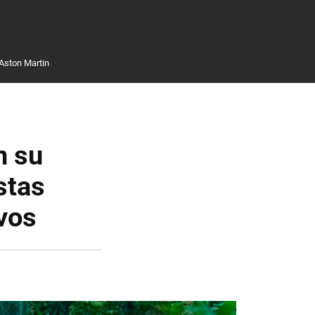
Aston Martin
n su
stas
vos