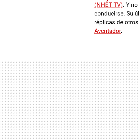
(NHẾT TV)
. Y n
conducirse. Su ú
réplicas de otr
Aventador
.