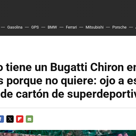
Gasolina
GPS
BMW
Ferrari
Mitsubishi
Porsche
o tiene un Bugatti Chiron e
s porque no quiere: ojo a e
 de cartón de superdeporti
ACEBOOK
TWITTER
FLIPBOARD
E-
MAIL