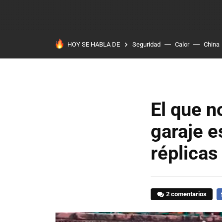
HOY SE HABLA DE
Seguridad
Calor
China
El que n
garaje e
réplicas
2 comentarios
F