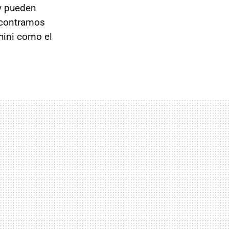
 y pueden
ncontramos
hini como el