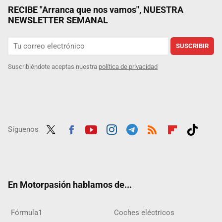
RECIBE "Arranca que nos vamos", NUESTRA
NEWSLETTER SEMANAL
SUSCRIBIR
Suscribiéndote aceptas nuestra
política de privacidad
Síguenos
Twit
Fac
Yout
Inst
Tele
RSS
Flip
Tikt
ter
ebo
ube
agra
gra
boar
ok
ok
m
m
d
En Motorpasión hablamos de...
Fórmula1
Coches eléctricos