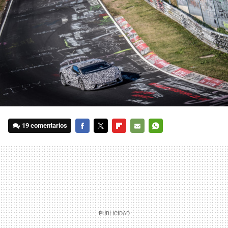
19 comentarios
FACEBOOK
TWITTER
FLIPBOARD
E-
WHATSAPP
MAIL