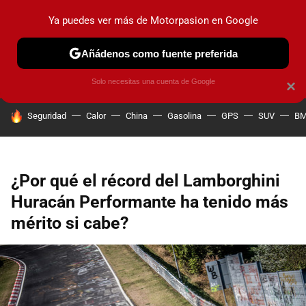
Ya puedes ver más de Motorpasion en Google
PRUEBAS
COCHES ELÉCTRICOS
OBSERVATORIO
F1
Añádenos como fuente preferida
Solo necesitas una cuenta de Google
×
HOY SE HABLA DE
Seguridad
Calor
China
Gasolina
GPS
SUV
B
¿Por qué el récord del Lamborghini
Huracán Performante ha tenido más
mérito si cabe?