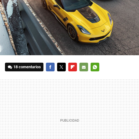
18 comentarios
FACEBOOK
TWITTER
FLIPBOARD
E-
WHATSAPP
MAIL