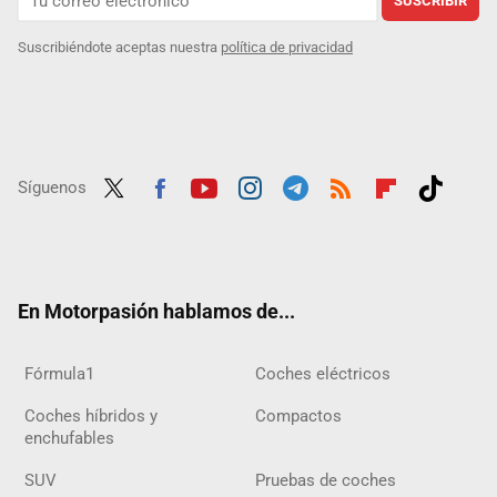
SUSCRIBIR
Suscribiéndote aceptas nuestra
política de privacidad
Síguenos
Twit
Fac
Yout
Inst
Tele
RSS
Flip
Tikt
ter
ebo
ube
agra
gra
boar
ok
ok
m
m
d
En Motorpasión hablamos de...
Fórmula1
Coches eléctricos
Coches híbridos y
Compactos
enchufables
SUV
Pruebas de coches