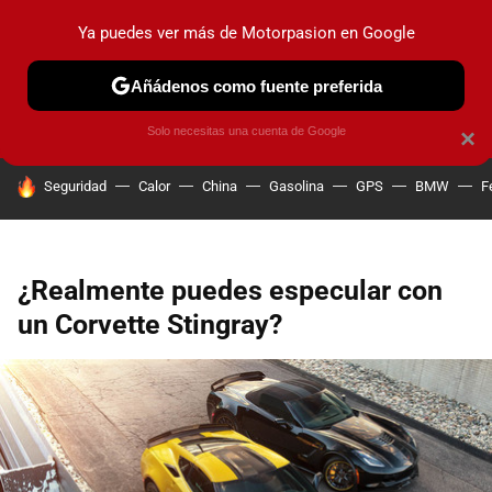
Ya puedes ver más de Motorpasion en Google
PRUEBAS
COCHES ELÉCTRICOS
OBSERVATORIO
F1
Añádenos como fuente preferida
Solo necesitas una cuenta de Google
×
HOY SE HABLA DE
Seguridad
Calor
China
Gasolina
GPS
BMW
F
¿Realmente puedes especular con
un Corvette Stingray?