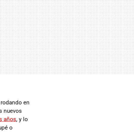
o rodando en
os nuevos
es años
, y lo
upé o