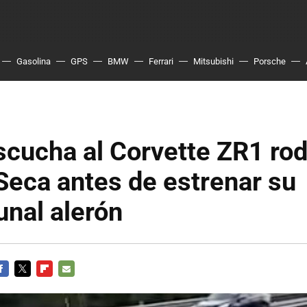
Gasolina
GPS
BMW
Ferrari
Mitsubishi
Porsche
scucha al Corvette ZR1 ro
eca antes de estrenar su
nal alerón
ACEBOOK
TWITTER
FLIPBOARD
E-
MAIL