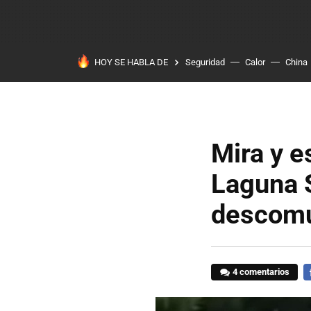
HOY SE HABLA DE
Seguridad
Calor
China
Mira y e
Laguna S
descomu
4 comentarios
F