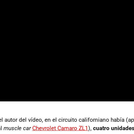
 autor del vídeo, en el circuito californiano había (a
al
muscle car
Chevrolet Camaro ZL1
),
cuatro unidade