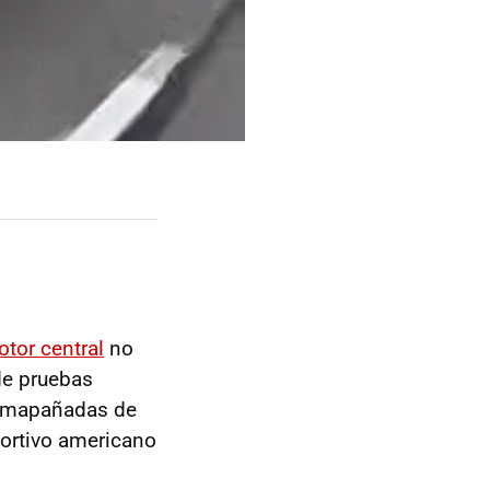
tor central
no
de pruebas
comapañadas de
ortivo americano