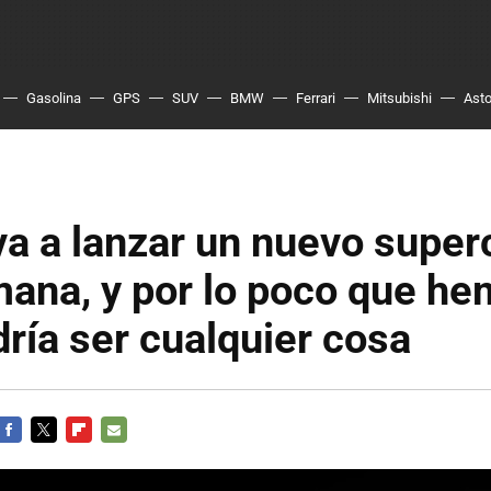
Gasolina
GPS
SUV
BMW
Ferrari
Mitsubishi
Asto
va a lanzar un nuevo supe
mana, y por lo poco que h
dría ser cualquier cosa
FACEBOOK
TWITTER
FLIPBOARD
E-
MAIL