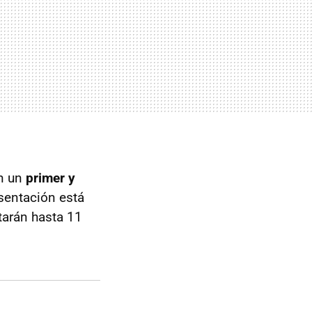
en un
primer y
esentación está
tarán hasta 11