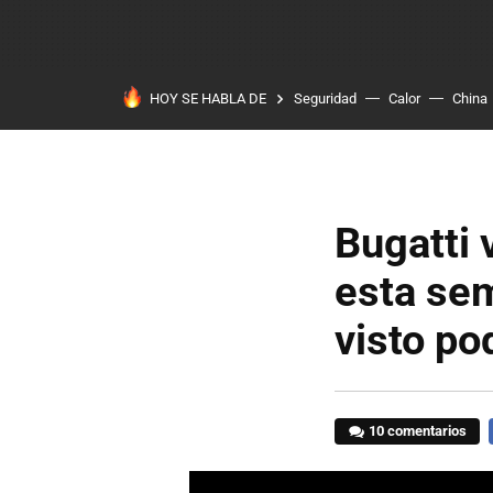
HOY SE HABLA DE
Seguridad
Calor
China
Bugatti 
esta se
visto po
10 comentarios