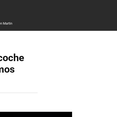
n Martin
rcoche
emos