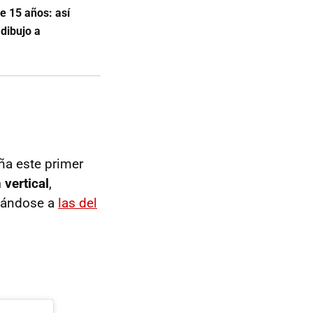
e 15 años: así
 dibujo a
ña este primer
 vertical
,
ejándose a
las del