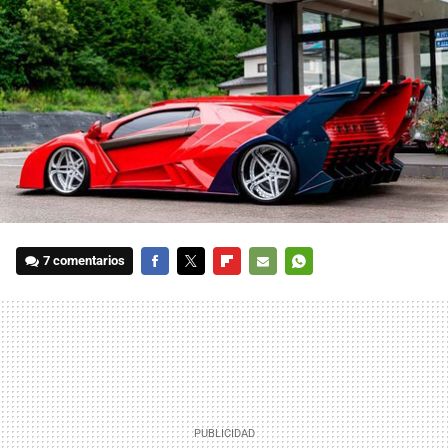
7 comentarios
FACEBOOK
TWITTER
FLIPBOARD
E-
WHATSAPP
MAIL