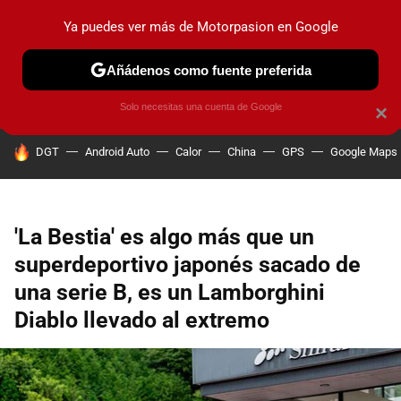
Ya puedes ver más de Motorpasion en Google
PRUEBAS
COCHES ELÉCTRICOS
OBSERVATORIO
F1
Añádenos como fuente preferida
Solo necesitas una cuenta de Google
×
HOY SE HABLA DE
DGT
Android Auto
Calor
China
GPS
Google Maps
'La Bestia' es algo más que un
superdeportivo japonés sacado de
una serie B, es un Lamborghini
Diablo llevado al extremo