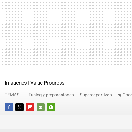
Imágenes | Value Progress
TEMAS
Tuning y preparaciones
Superdeportivos
Coch
FACEBOOK
TWITTER
FLIPBOARD
E-
WHATSAPP
MAIL