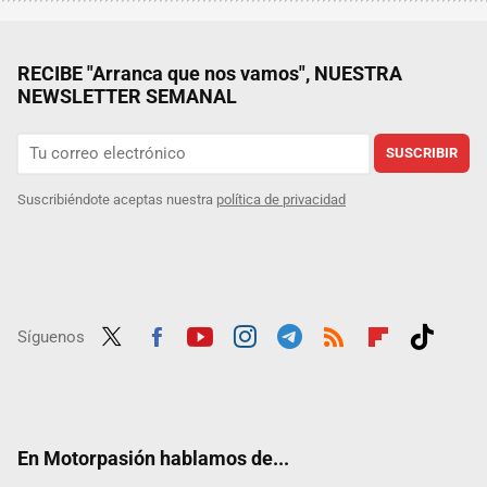
RECIBE "Arranca que nos vamos", NUESTRA
NEWSLETTER SEMANAL
SUSCRIBIR
Suscribiéndote aceptas nuestra
política de privacidad
Síguenos
Twit
Fac
Yout
Inst
Tele
RSS
Flip
Tikt
ter
ebo
ube
agra
gra
boar
ok
ok
m
m
d
En Motorpasión hablamos de...