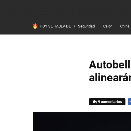
HOY SE HABLA DE
Seguridad
Calor
China
Autobell
alineará
9 comentarios
F