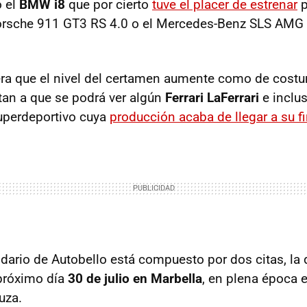
 el
BMW i8
que por cierto
tuve el placer de estrenar
p
orsche 911 GT3 RS 4.0 o el Mercedes-Benz SLS AMG B
ra que el nivel del certamen aumente como de costu
an a que se podrá ver algún
Ferrari LaFerrari
e inclu
superdeportivo cuya
producción acaba de llegar a su f
ndario de Autobello está compuesto por dos citas, l
 próximo día
30 de julio en Marbella
, en plena época e
uza.