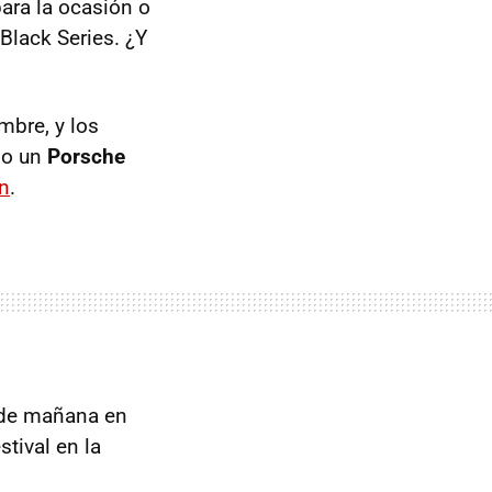
ara la ocasión o
lack Series. ¿Y
mbre, y los
so un
Porsche
in
.
a de mañana en
stival en la