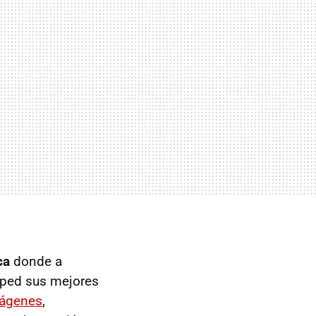
ca
donde a
esped sus mejores
mágenes
,