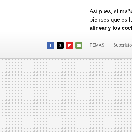
Así pues, si mañ
pienses que es l
alinear y los co
TEMAS
Superlujo
FACEBOOK
TWITTER
FLIPBOARD
E-
MAIL