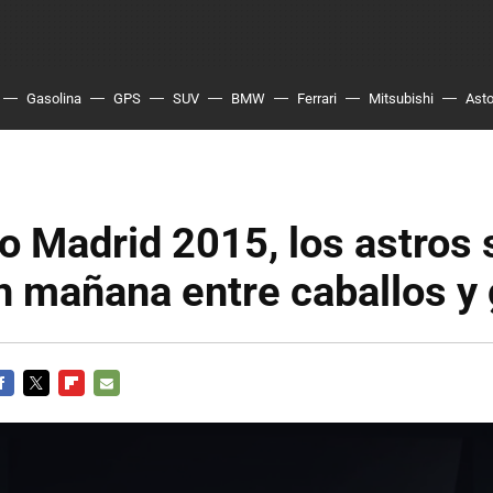
Gasolina
GPS
SUV
BMW
Ferrari
Mitsubishi
Asto
o Madrid 2015, los astros 
n mañana entre caballos y
ACEBOOK
TWITTER
FLIPBOARD
E-
MAIL