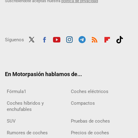
Suscribiéndote aceptas nuestra
política de privacidad
Síguenos
Twit
Fac
Yout
Inst
Tele
RSS
Flip
Tikt
ter
ebo
ube
agra
gra
boar
ok
ok
m
m
d
En Motorpasión hablamos de...
Fórmula1
Coches eléctricos
Coches híbridos y
Compactos
enchufables
SUV
Pruebas de coches
Rumores de coches
Precios de coches