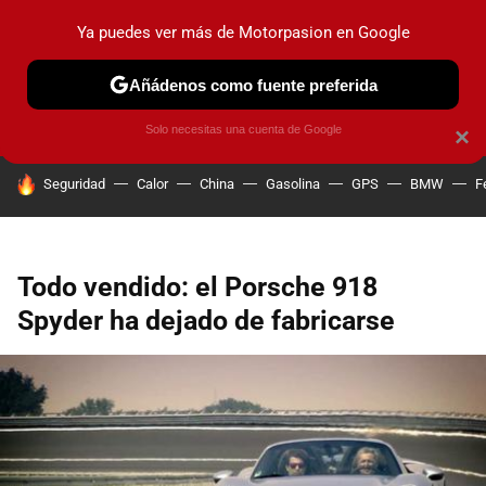
Ya puedes ver más de Motorpasion en Google
PRUEBAS
COCHES ELÉCTRICOS
OBSERVATORIO
F1
Añádenos como fuente preferida
Solo necesitas una cuenta de Google
×
HOY SE HABLA DE
Seguridad
Calor
China
Gasolina
GPS
BMW
F
Todo vendido: el Porsche 918
Spyder ha dejado de fabricarse