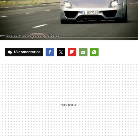
13 comentarios
FACEBOOK
TWITTER
FLIPBOARD
E-
WHATSAPP
MAIL