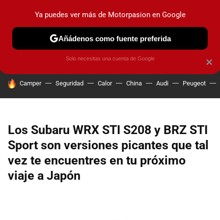
Ya puedes ver más de Motorpasion en Google
PRUEBAS
COCHES ELÉCTRICOS
OBSERVATORIO
F1
Añádenos como fuente preferida
Solo necesitas una cuenta de Google
×
HOY SE HABLA DE
Camper
Seguridad
Calor
China
Audi
Peugeot
Los Subaru WRX STI S208 y BRZ STI
Sport son versiones picantes que tal
vez te encuentres en tu próximo
viaje a Japón