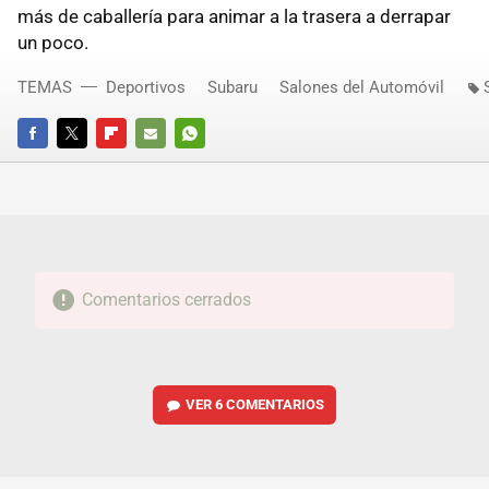
más de caballería para animar a la trasera a derrapar
un poco.
TEMAS
Deportivos
Subaru
Salones del Automóvil
FACEBOOK
TWITTER
FLIPBOARD
E-
WHATSAPP
MAIL
Comentarios cerrados
VER
6 COMENTARIOS