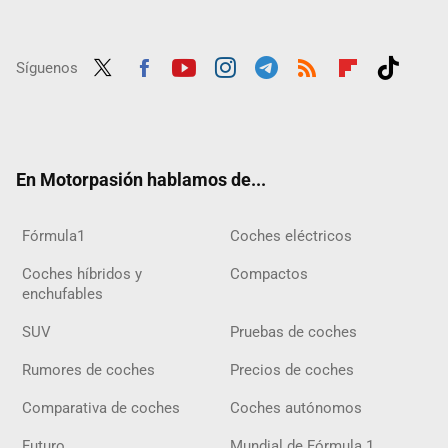
Síguenos
Twit
Fac
Yout
Inst
Tele
RSS
Flip
Tikt
ter
ebo
ube
agra
gra
boar
ok
ok
m
m
d
En Motorpasión hablamos de...
Fórmula1
Coches eléctricos
Coches híbridos y
Compactos
enchufables
SUV
Pruebas de coches
Rumores de coches
Precios de coches
Comparativa de coches
Coches autónomos
Futuro
Mundial de Fórmula 1