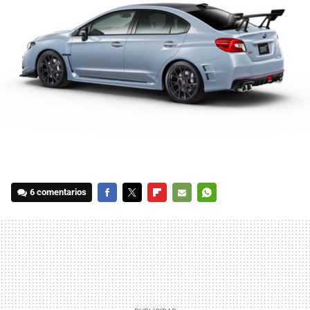
6 comentarios
FACEBOOK
TWITTER
FLIPBOARD
E-
WHATSAPP
MAIL